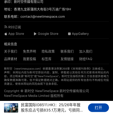
承印：新时空传媒有限公司
地址：香港九龙新蒲岗大有街3号万迪广场19H
联系电邮：contact@newtimespace.com
RSS订阅
App Store
Google Store
AppGallery
相关信息
关于我们
免责声明
隐私政策
联系我们
加入我们
品牌素材
我要投稿
标签库
友情链接
财经FAQ
新时空（
newtimespace.com
）依据香港法例第268章《本地报刊条例》注册成立。
声明：本网站内容为新时空原创内容，复制、转载或以其他任何方式使用本网站的内
容，须注明来源“新时空”或“NewTimeSpace”。新时空及授权的第三方信息提供者竭力
确保数据准确可靠，但不保证数据绝对正确。本网站提供的所有信息均不构成任何投
资建议，使用本网站的风险由阁下自身承担。
Copyright © 新时空 ‌NewTimeSpace 新时空传媒有限公司
NewTimeSpace Media Limited 版权所有
民富国际(08511.HK)：25/26年年报
打开
股东应占亏损835.1万港元，亏损同比