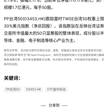
0.79%，振幅3.17%。当前单位净值170.179港元，资产
规模1.7亿港元，每手50股。
PP台湾50(03453.HK)跟踪富时TWSE台湾50权重上限
30%美元指数（净总回报）。该指数旨在反映台湾证券
交易所市值最大的50只蓝筹股的整体表现，成分股以半
导体、金融、电子制造等核心产业为主。
新时空声明：
本内容为新时空原创内容，复制、转载或以其他任何方式使用本内容，
须注明来源“新时空”或“
NewTimeSpace
”。新时空及授权的第三方信息提供者竭力确保
数据准确可靠，但不保证数据绝对正确。本內容仅供参考，不构成任何投资建议，交
易风险自担。
关键词：
PP台湾50
03453.HK
ETF盘中异动
分享到