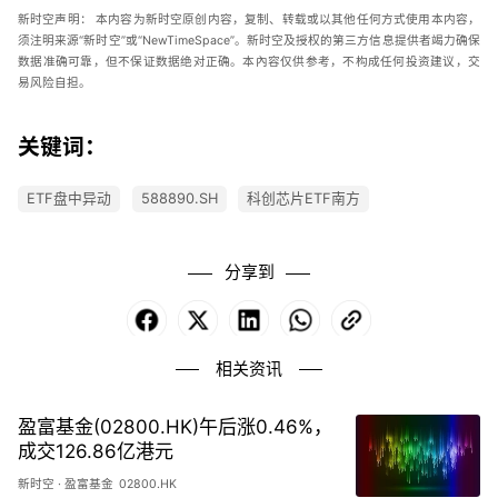
新时空声明：
本内容为新时空原创内容，复制、转载或以其他任何方式使用本内容，
须注明来源“新时空”或“
NewTimeSpace
”。新时空及授权的第三方信息提供者竭力确保
数据准确可靠，但不保证数据绝对正确。本內容仅供参考，不构成任何投资建议，交
易风险自担。
关键词：
ETF盘中异动
588890.SH
科创芯片ETF南方
分享到
Facebook
X
LinkedIn
WhatsApp
Copy
Link
相关资讯
盈富基金(02800.HK)午后涨0.46%，
成交126.86亿港元
新时空
·
盈富基金
02800.HK