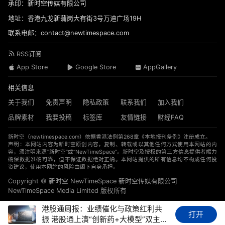
承印：新时空传媒有限公司
地址：香港九龙新蒲岗大有街3号万迪广场19H
联系电邮：contact@newtimespace.com
RSS订阅
App Store
Google Store
AppGallery
相关信息
关于我们
免责声明
隐私政策
联系我们
加入我们
品牌素材
我要投稿
标签库
友情链接
财经FAQ
新时空（
newtimespace.com
）依据香港法例第268章《本地报刊条例》注册成立。
声明：本网站内容为新时空原创内容，复制、转载或以其他任何方式使用本网站的内
容，须注明来源“新时空”或“NewTimeSpace”。新时空及授权的第三方信息提供者竭力
确保数据准确可靠，但不保证数据绝对正确。本网站提供的所有信息均不构成任何投
资建议，使用本网站的风险由阁下自身承担。
Copyright © 新时空 ‌NewTimeSpace 新时空传媒有限公司
NewTimeSpace Media Limited 版权所有
港股通周报：业绩催化与政策红利共
打开
振 港股通上演“创新药+大模型”双主