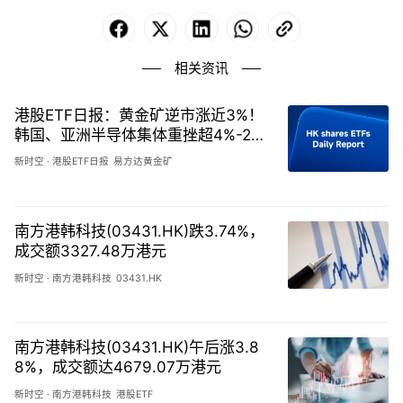
Facebook
X
LinkedIn
WhatsApp
Copy
Link
相关资讯
港股ETF日报：黄金矿逆市涨近3%！
韩国、亚洲半导体集体重挫超4%-202
60806
新时空
·
港股ETF日报
易方达黄金矿
南方港韩科技(03431.HK)跌3.74%，
成交额3327.48万港元
新时空
·
南方港韩科技
03431.HK
南方港韩科技(03431.HK)午后涨3.8
8%，成交额达4679.07万港元
新时空
·
南方港韩科技
港股ETF