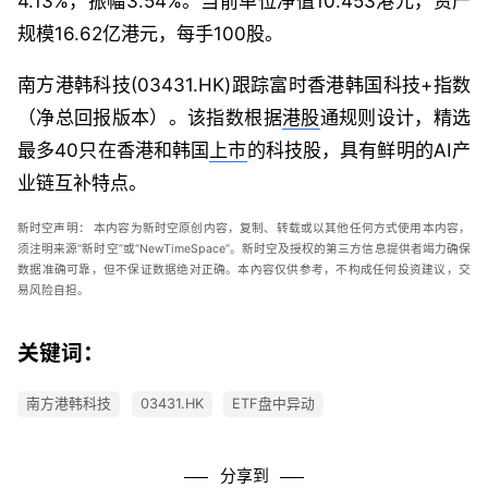
4.13%，振幅3.54%。当前单位净值10.453港元，资产
规模16.62亿港元，每手100股。
南方港韩科技(03431.HK)跟踪富时香港韩国科技+指数
（净总回报版本）。该指数根据
港股
通规则设计，精选
最多40只在香港和韩国
上市
的科技股，具有鲜明的AI产
业链互补特点。
新时空声明：
本内容为新时空原创内容，复制、转载或以其他任何方式使用本内容，
须注明来源“新时空”或“
NewTimeSpace
”。新时空及授权的第三方信息提供者竭力确保
数据准确可靠，但不保证数据绝对正确。本內容仅供参考，不构成任何投资建议，交
易风险自担。
关键词：
南方港韩科技
03431.HK
ETF盘中异动
分享到