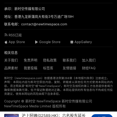
承印：新时空传媒有限公司
地址：香港九龙新蒲岗大有街3号万迪广场19H
联系电邮：contact@newtimespace.com
RSS订阅
App Store
Google Store
AppGallery
相关信息
关于我们
免责声明
隐私政策
联系我们
加入我们
品牌素材
我要投稿
标签库
友情链接
财经FAQ
新时空（
newtimespace.com
）依据香港法例第268章《本地报刊条例》注册成立。
声明：本网站内容为新时空原创内容，复制、转载或以其他任何方式使用本网站的内
容，须注明来源“新时空”或“NewTimeSpace”。新时空及授权的第三方信息提供者竭力
确保数据准确可靠，但不保证数据绝对正确。本网站提供的所有信息均不构成任何投
资建议，使用本网站的风险由阁下自身承担。
Copyright © 新时空 ‌NewTimeSpace 新时空传媒有限公司
NewTimeSpace Media Limited 版权所有
沪上阿姨(02589.HK)：六名股东延长