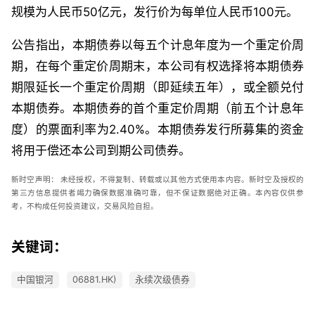
规模为人民币
50
亿元，发行价为每单位人民币
100
元。
公告指出，
本期债券以每五个计息年度为一个重定价周
期，在每个重定价周期末，本公司有权选择将本期债券
期限延长一个重定价周期（即延续五年），或全额兑付
本期债券。本期债券的首个重定价周期（前五个计息年
度）的票面利率为
2.40%
。本期债券发行所募集的资金
将用于偿还本公司到期公司债券。
新时空
声明：
未经授权，不得复制、转载或以其他方式使用本内容。新时空及授权的
第三方信息提供者竭力确保数据准确可靠，但不保证数据绝对正确。本內容仅供参
考，不构成任何投资建议，交易风险自担。
关键词：
中国银河
06881.HK)
永续次级债券