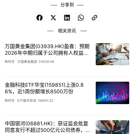
分享到
Facebook
X
LinkedIn
WhatsApp
Copy
Link
相关资讯
万国黄金集团(03939.HK)盈喜：预期
2026年中期归属于公司拥有人权益的
溢利介乎约8.8亿人民币元至9.2亿人
新时空
·
万国黄金集团
03939.HK
民币元
金融科技ETF华宝(159851)上涨0.8
6%，近1周份额增长8500万份
新时空
·
ETF盘中异动
159851.SZ
中国银河(06881.HK)：获证监会批复
同意发行不超过500亿元公司债券，