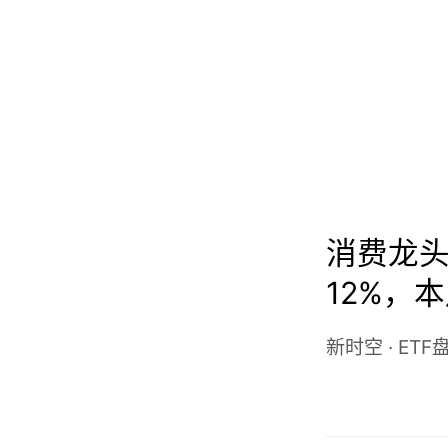
消费龙头E
12%，
份
新时空
·
ETF