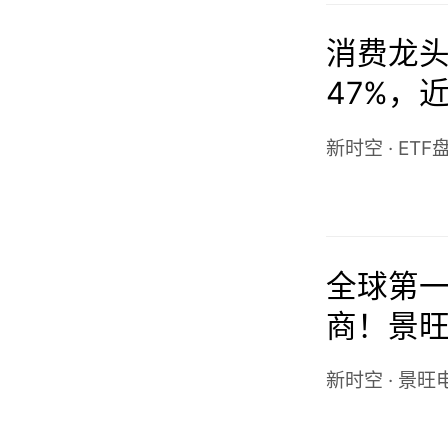
消费龙头E
47%，近
元
新时空
·
ETF
全球第一
商！景
新时空
·
景旺