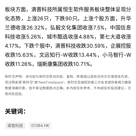
板块方面，滴普科技所属恒生软件服务板块整体呈现分
化态势，上涨26只，下跌90只。上涨个股方面，升华
兰德收涨26.32%，弘毅文化集团收涨7.5%，中国信息
科技收涨5.26%，城市酷选收涨4.88%，第七大道收涨
4.17%。下跌个股中，滴普科技收跌30.59%，企展控股
收跌15.63%，文远知行-W收跌13.44%，小马智行-W
收跌11.26%，瑞斯康集团收跌10.71%。
新时空
声明：
本内容为新时空原创内容，复制、转载或以其他任何方式使用本内容，
须注明来源“新时空”或“
NewTimeSpace
”。新时空及授权的第三方信息提供者竭力确保
数据准确可靠，但不保证数据绝对正确。本內容仅供参考，不构成任何投资建议，交
易风险自担。
关键词：
滴普科技
01384.HK