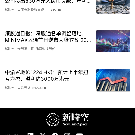
公司授出830万元人民币贷款，年利
率12厘
新时空
·
中国金融投资管理
00605.HK
港股通日报：港股通名单调整落地，
MINIMAX入通首日逆市大涨17%-202
60806
新时空
·
港股通日报
伟禄科技股份
中渝置地(01224.HK)：预计上半年扭
亏为盈，溢利约3000万港元
新时空
·
中渝置地
01224.HK