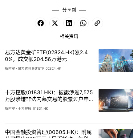
分享到
Facebook
X
LinkedIn
WhatsApp
Copy
Link
相关资讯
易方达黄金矿ETF(02824.HK)涨2.4
0%，成交额204.56万港元
新时空
·
易方达黄金矿ETF
02824.HK
十方控股(01831.HK)：披露涉逾7,575
万股涉嫌非法内幕交易的股票过户申
请遭董事会否决，交易失败
新时空
·
十方控股
01831.HK
中国金融投资管理(00605.HK)：附属