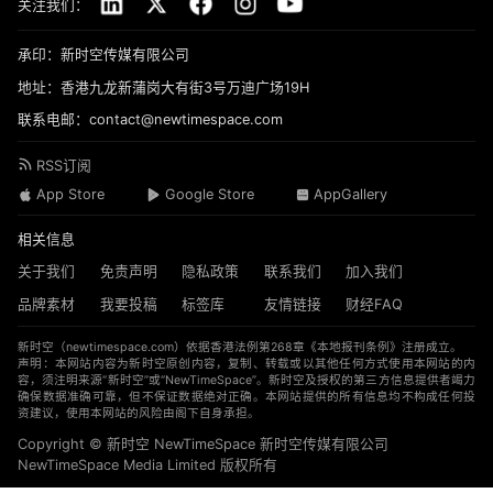
关注我们：
承印：新时空传媒有限公司
地址：香港九龙新蒲岗大有街3号万迪广场19H
联系电邮：contact@newtimespace.com
RSS订阅
App Store
Google Store
AppGallery
相关信息
关于我们
免责声明
隐私政策
联系我们
加入我们
品牌素材
我要投稿
标签库
友情链接
财经FAQ
新时空（
newtimespace.com
）依据香港法例第268章《本地报刊条例》注册成立。
声明：本网站内容为新时空原创内容，复制、转载或以其他任何方式使用本网站的内
容，须注明来源“新时空”或“NewTimeSpace”。新时空及授权的第三方信息提供者竭力
确保数据准确可靠，但不保证数据绝对正确。本网站提供的所有信息均不构成任何投
资建议，使用本网站的风险由阁下自身承担。
Copyright © 新时空 ‌NewTimeSpace 新时空传媒有限公司
NewTimeSpace Media Limited 版权所有