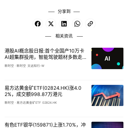
分享到
Facebook
X
LinkedIn
WhatsApp
Copy
Link
相关资讯
港股AI概念股日报:首个全国产10万卡
AI超集群投用，智能驾驶题材多数走
强-20260810
新时空
·
新时空
文远知行-W
易方达黄金矿ETF(02824.HK)涨4.0
2%，成交额998.87万港元
新时空
·
易方达黄金矿ETF
02824.HK
有色ETF银华(159871)上涨1.70%，冲