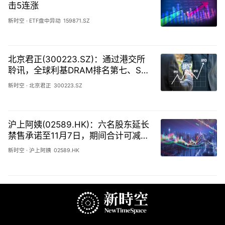
击5连涨
新时空
·
ETF盘中异动
159871.SZ
北京君正(300223.SZ)：通过港交所
聆讯，全球利基DRAM排名第七、SR
AM第二
新时空
·
北京君正
300223.SZ
沪上阿姨(02589.HK)：六名股东延长
禁售承诺至11月7日，期间合计可减持
不超368.4万股（约3.50%）
新时空
·
沪上阿姨
02589.HK