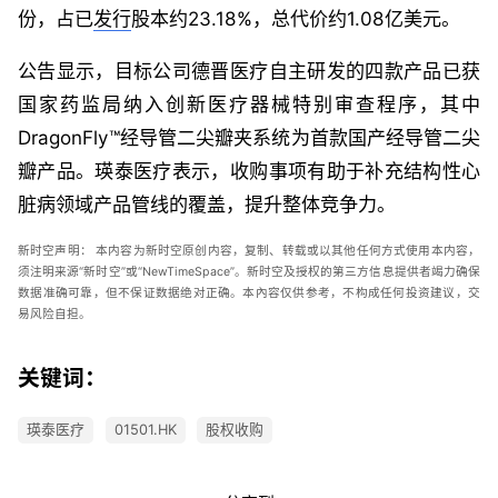
份，占已
发行
股本约23.18%，总代价约1.08亿美元。
公告显示，目标公司德晋医疗自主研发的四款产品已获
国家药监局纳入创新医疗器械特别审查程序，其中
DragonFly™经导管二尖瓣夹系统为首款国产经导管二尖
瓣产品。瑛泰医疗表示，收购事项有助于补充结构性心
脏病领域产品管线的覆盖，提升整体竞争力。
新时空声明：
本内容为新时空原创内容，复制、转载或以其他任何方式使用本内容，
须注明来源“新时空”或“
NewTimeSpace
”。新时空及授权的第三方信息提供者竭力确保
数据准确可靠，但不保证数据绝对正确。本內容仅供参考，不构成任何投资建议，交
易风险自担。
关键词：
瑛泰医疗
01501.HK
股权收购