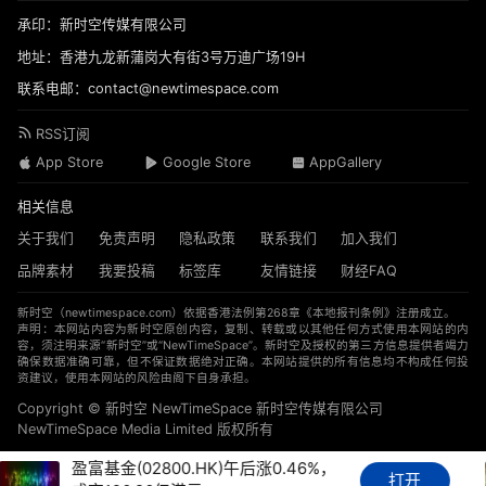
承印：新时空传媒有限公司
地址：香港九龙新蒲岗大有街3号万迪广场19H
联系电邮：contact@newtimespace.com
RSS订阅
App Store
Google Store
AppGallery
相关信息
关于我们
免责声明
隐私政策
联系我们
加入我们
品牌素材
我要投稿
标签库
友情链接
财经FAQ
新时空（
newtimespace.com
）依据香港法例第268章《本地报刊条例》注册成立。
声明：本网站内容为新时空原创内容，复制、转载或以其他任何方式使用本网站的内
容，须注明来源“新时空”或“NewTimeSpace”。新时空及授权的第三方信息提供者竭力
确保数据准确可靠，但不保证数据绝对正确。本网站提供的所有信息均不构成任何投
资建议，使用本网站的风险由阁下自身承担。
Copyright © 新时空 ‌NewTimeSpace 新时空传媒有限公司
NewTimeSpace Media Limited 版权所有
南方两倍做多海力士(07709.HK)午后
打开