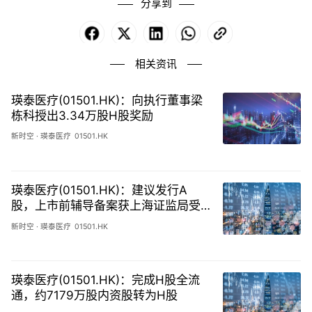
分享到
Facebook
X
LinkedIn
WhatsApp
Copy
Link
相关资讯
瑛泰医疗(01501.HK)：向执行董事梁
栋科授出3.34万股H股奖励
新时空
·
瑛泰医疗
01501.HK
瑛泰医疗(01501.HK)：建议发行A
股，上市前辅导备案获上海证监局受
理
新时空
·
瑛泰医疗
01501.HK
瑛泰医疗(01501.HK)：完成H股全流
通，约7179万股内资股转为H股