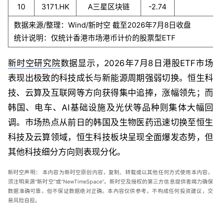
10
3171.HK
A三星区块链
-2.74
数据来源/整理：Wind/新时空 截至2026年7月8日收盘
统计说明：仅统计香港市场港币计价的股票型ETF
新时空研究院
数据显示，2026年7月8日港股ETF市场
表现出极致的科技成长与新能源周期强弱切换。恒生科
技、云算及互联网等方向获得集中追捧，涨幅领先；而
韩国、电车、AI基础设施及光伏等品种则集体大幅回
调。市场热点从前日的韩国及生物医药迅速切换至恒生
科技及云算领域，恒生科技板块呈现全面爆发态势，但
其他科技细分方向则表现分化。
新时空声明：
本内容为新时空原创内容，复制、转载或以其他任何方式使用本内容，
须注明来源“新时空”或“
NewTimeSpace
”。新时空及授权的第三方信息提供者竭力确保
数据准确可靠，但不保证数据绝对正确。本內容仅供参考，不构成任何投资建议，交
易风险自担。