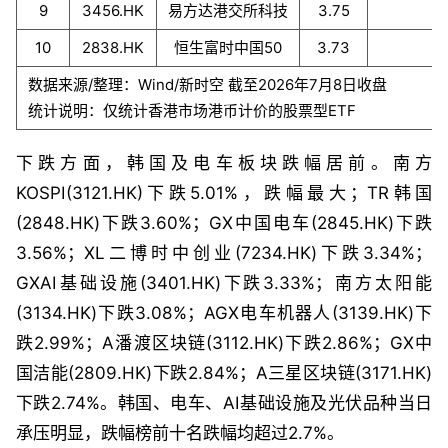
9
3456.HK
易方达港交所科技
3.75
港
10
2838.HK
恒生富时中国50
3.73
数据来源/整理：Wind/新时空 截至2026年7月8日收盘
统计说明：仅统计香港市场港币计价的股票型ETF
下跌方面，韩国及电车板块跌幅居前。南方
KOSPI(3121.HK)下跌5.01%，跌幅最大；TR韩国
(2848.HK)下跌3.60%；GX中国电车(2845.HK)下跌
3.56%；XL二博时中创业(7234.HK)下跌3.34%；
GXAI基础设施(3401.HK)下跌3.33%；南方太阳能
(3134.HK)下跌3.08%；AGX电车机器人(3139.HK)下
跌2.99%；A潘渡区块链(3112.HK)下跌2.86%；GX中
国洁能(2809.HK)下跌2.84%；A三星区块链(3171.HK)
下跌2.74%。韩国、电车、AI基础设施及光伏品种当日
承压明显，跌幅榜前十名跌幅均超过2.7%。