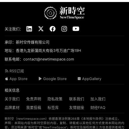
关注我们：
承印：新时空传媒有限公司
地址：香港九龙新蒲岗大有街3号万迪广场19H
联系电邮：contact@newtimespace.com
RSS订阅
App Store
Google Store
AppGallery
相关信息
关于我们
免责声明
隐私政策
联系我们
加入我们
品牌素材
我要投稿
标签库
友情链接
财经FAQ
新时空（
newtimespace.com
）依据香港法例第268章《本地报刊条例》注册成立。
声明：本网站内容为新时空原创内容，复制、转载或以其他任何方式使用本网站的内
容，须注明来源“新时空”或“NewTimeSpace”。新时空及授权的第三方信息提供者竭力