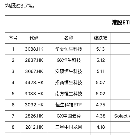
均超过3.7%。
港股ETF
序号
代码
名称
涨跌幅
1
3088.HK
华夏恒生科技
5.13
2
2837.HK
GX恒生科技
5.12
3
3067.HK
安硕恒生科技
5.11
4
3423.HK
招商恒生科技
5.07
5
3033.HK
南方恒生科技
5.02
6
3032.HK
恒生科技ETF
4.75
7
2826.HK
GX中国云算
4.38
Solact
8
2812.HK
三星中国龙网
4.18