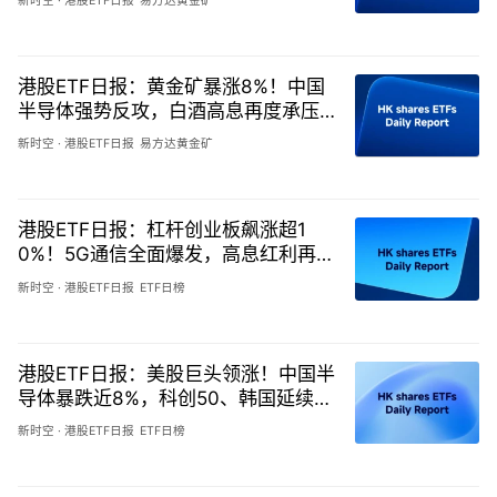
新时空
·
港股ETF日报
易方达黄金矿
港股ETF日报：黄金矿暴涨8%！中国
半导体强势反攻，白酒高息再度承压-
20260805
新时空
·
港股ETF日报
易方达黄金矿
港股ETF日报：杠杆创业板飙涨超1
0%！5G通信全面爆发，高息红利再度
承压-20260804
新时空
·
港股ETF日报
ETF日榜
港股ETF日报：美股巨头领涨！中国半
导体暴跌近8%，科创50、韩国延续重
挫-20260803
新时空
·
港股ETF日报
ETF日榜