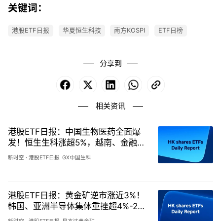
关键词：
港股ETF日报
华夏恒生科技
南方KOSPI
ETF日榜
分享到
Facebook
X
LinkedIn
WhatsApp
Copy
Link
相关资讯
港股ETF日报：中国生物医药全面爆
发！恒生生科涨超5%，越南、金融科
技承压-20260807
新时空
·
港股ETF日报
GX中国生科
港股ETF日报：黄金矿逆市涨近3%！
韩国、亚洲半导体集体重挫超4%-202
60806