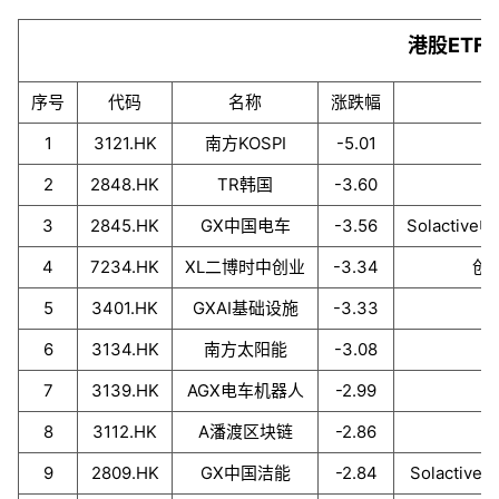
港股ETF
序号
代码
名称
涨跌幅
1
3121.HK
南方KOSPI
-5.01
2
2848.HK
TR韩国
-3.60
3
2845.HK
GX中国电车
-3.56
Solacti
4
7234.HK
XL二博时中创业
-3.34
创业
5
3401.HK
GXAI基础设施
-3.33
6
3134.HK
南方太阳能
-3.08
7
3139.HK
AGX电车机器人
-2.99
8
3112.HK
A潘渡区块链
-2.86
9
2809.HK
GX中国洁能
-2.84
Solacti