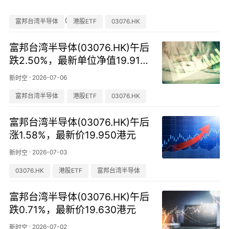
·
2026-07-09
新时空
富邦台湾半导体
港股ETF
03076.HK
富邦台湾半导体(03076.HK)午后
跌2.50%，最新单位净值19.918
港元
·
2026-07-06
新时空
富邦台湾半导体
港股ETF
03076.HK
富邦台湾半导体(03076.HK)午后
涨1.58%，最新价19.950港元
·
2026-07-03
新时空
03076.HK
港股ETF
富邦台湾半导体
富邦台湾半导体(03076.HK)午后
跌0.71%，最新价19.630港元
·
2026-07-02
新时空