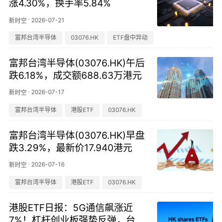
涨4.30%，换手率5.84%
·
2026-07-21
新时空
富邦台湾半导体
03076.HK
ETF盘中异动
富邦台湾半导体(03076.HK)午后
跌6.18%，成交额688.63万港元
·
2026-07-17
新时空
富邦台湾半导体
港股ETF
03076.HK
富邦台湾半导体(03076.HK)早盘
跌3.29%，最新价17.940港元
·
2026-07-16
新时空
富邦台湾半导体
港股ETF
03076.HK
港股ETF日报：5G通信飙涨近
7%！杠杆创业板强势反弹，台湾