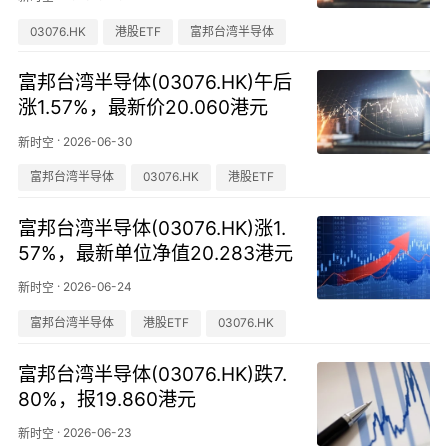
03076.HK
港股ETF
富邦台湾半导体
富邦台湾半导体(03076.HK)午后
涨1.57%，最新价20.060港元
·
2026-06-30
新时空
富邦台湾半导体
03076.HK
港股ETF
富邦台湾半导体(03076.HK)涨1.
57%，最新单位净值20.283港元
·
2026-06-24
新时空
富邦台湾半导体
港股ETF
03076.HK
富邦台湾半导体(03076.HK)跌7.
80%，报19.860港元
·
2026-06-23
新时空