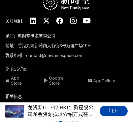
关注我们：
承印：新时空传媒有限公司
地址：香港九龙新蒲岗大有街3号万迪广场19H
联系电邮：contact@newtimespace.com
RSS订阅
App
Google
AppGallery
Store
Store
相关信息
关于我们
免责声明
隐私政策
联系我们
加入我们
龙资源(01712.HK)：新控股公
打开
司龙金资源拟以介绍方式在港
品牌素材
我要投稿
标签库
友情链接
财经FAQ
主板上市，龙资源将撤回上市
地位
新时空（
newtimespace.com
）依据香港法例第268章《本地报刊条例》注册