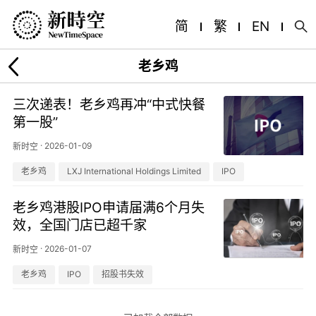
简
繁
EN
老乡鸡
三次递表！老乡鸡再冲“中式快餐
第一股”
·
2026-01-09
新时空
老乡鸡
LXJ International Holdings Limited
IPO
老乡鸡港股IPO申请届满6个月失
效，全国门店已超千家
·
2026-01-07
新时空
老乡鸡
IPO
招股书失效