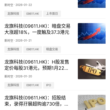
千倍认购
·
2026-01-22
新时空
龙旗科技
09611.HK
上市首日
龙旗科技(09611.HK)：暗盘交易
大涨超18%，一度触及37.3港元
·
2026-01-21
新时空
龙旗科技
09611.HK
暗盘交易
龙旗科技(09611.HK)：H股发售
定价每股31港元，预期1月22日
上市
·
2026-01-20
新时空
龙旗科技
09611.HK
IPO
龙旗科技(09611.HK)：招股结
束，录得孖展超购逾730倍，为
全球最大智能手机ODM厂商