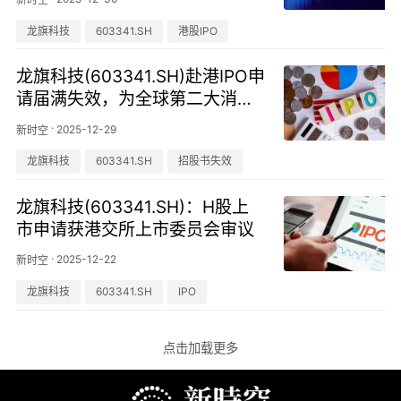
龙旗科技
603341.SH
港股IPO
龙旗科技(603341.SH)赴港IPO申
请届满失效，为全球第二大消费
电子ODM厂商
·
2025-12-29
新时空
龙旗科技
603341.SH
招股书失效
龙旗科技(603341.SH)：H股上
市申请获港交所上市委员会审议
·
2025-12-22
新时空
龙旗科技
603341.SH
IPO
点击加载更多