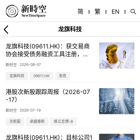
简
繁
EN
龙旗科技
龙旗科技(09611.HK)：获交易商
协会接受债务融资工具注册，注
册金额30亿元、额度有效期2年
·
2026-08-07
新时空
龙旗科技
09611.HK
发债
港股次新股跟踪周报（2026-07
-17）
·
2026-07-19
新时空
次新股
卓越睿新
维立志博-B
龙旗科技(09611.HK)：目标公司1