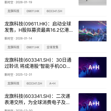
·
2026-01-19
新时空
龙旗科技
09611.HK
603341.SH
龙旗科技(09611.HK)：启动全球
发售，H股拟募资最高16.2亿港
元
·
2026-01-14
新时空
龙旗科技
09611.HK
全球发售
龙旗科技(603341.SH)：30日通
过聆讯 将成港股“智能手机ODM
第一股”
·
2025-12-31
新时空
龙旗科技
603341.SH
A+H
龙旗科技(603341.SH)：二次递
表港交所，为全球消费电子及智
能手机ODM龙头
·
2025-12-30
新时空