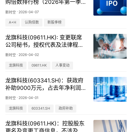
购倍数排行榜（2026年第一季
度）
·
2026-04-07
新时空
A+H
认购倍数
新股季榜
龙旗科技(09611.HK): 变更联席
公司秘书，授权代表及法律程序
文件代理人
·
2026-04-02
新时空
龙旗科技
09611.HK
人事变动
龙旗科技(603341.SH)：获政府
补助9000万元，占去年净利润1
5.38%
·
2026-04-01
新时空
龙旗科技
603341.SH
政府补助
龙旗科技(09611.HK)：控股股东
更名及变更工商信息，不涉及持