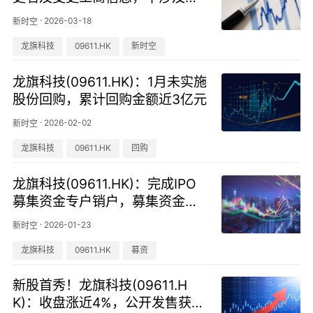
股变动
·
2026-03-18
新时空
龙旗科技
09611.HK
新时空
龙旗科技(09611.HK)：1月未实施
股份回购，累计回购金额近3亿元
·
2026-02-02
新时空
龙旗科技
09611.HK
回购
龙旗科技(09611.HK)：完成IPO
募集资金专户销户，募集资金已
全额使用完毕
·
2026-01-23
新时空
龙旗科技
09611.HK
募资
新股首秀！龙旗科技(09611.H
K)：收盘涨近4%，公开发售获超