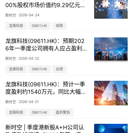
00%股权市场价值约9.29亿元，
主要客户为北美大客户
·
2026-04-24
新时空
龙旗科技
09611.HK
收购
龙旗科技(09611.HK)：预期202
6年一季度公司拥有人应占盈利约
为1540万人民币元
·
2026-04-22
新时空
龙旗科技
09611.HK
业绩
龙旗科技(09611.HK)：预计一季
度盈利约1540万元，同比大幅下
降90%
·
2026-04-21
新时空
龙旗科技
09611.HK
盈利警告
新时空 | 季度港新股A+H公司认