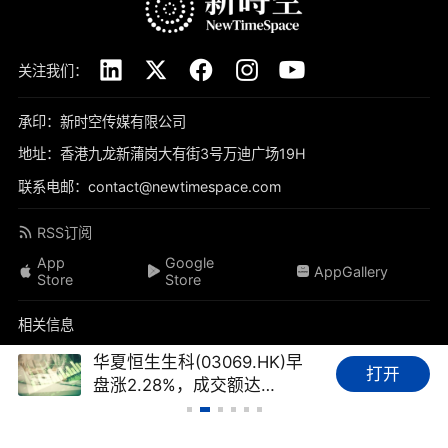
关注我们：
承印：新时空传媒有限公司
地址：香港九龙新蒲岗大有街3号万迪广场19H
联系电邮：contact@newtimespace.com
RSS订阅
App
Google
AppGallery
Store
Store
相关信息
关于我们
免责声明
隐私政策
联系我们
加入我们
华夏恒生生科(03069.HK)早
打开
盘涨2.28%，成交额达
品牌素材
我要投稿
标签库
友情链接
财经FAQ
4128.17万港元
新时空（
newtimespace.com
）依据香港法例第268章《本地报刊条例》注册