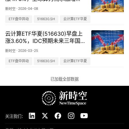
周度Token消耗增加280%
·
2026-04-08
新时空
ETF盘中异动
516630.SH
云计算ETF华夏
云计算ETF华夏(516630)早盘上
涨3.60%，IDC预期未来三年国
内智算将维持40%年增速
·
2026-03-25
新时空
ETF盘中异动
516630.SH
云计算ETF华夏
已加载全部数据
关注我们：