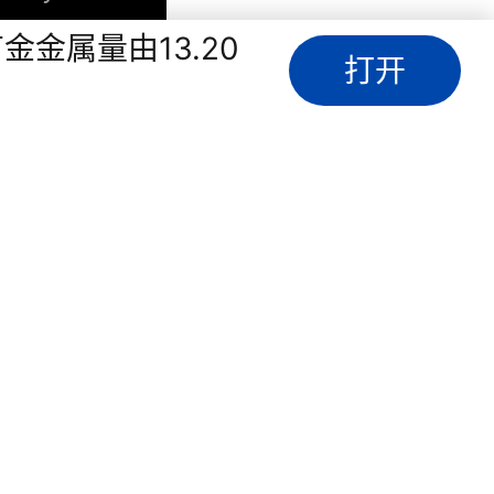
金金属量由13.20
打开
加入我们
财经FAQ
报刊条例》注册
方式使用本网
空及授权的第三方
网站提供的所
担。