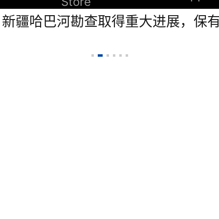
Store
K)：新疆哈巴河勘查取得重大进展，保有
免责声明
隐私政策
联系我们
我要投稿
标签库
友情链接
timespace.com
）依据香港法例第268章《本地
站内容为新时空原创内容，复制、转载或以其他任何
明来源“新时空”或“NewTimeSpace”。新时
竭力确保数据准确可靠，但不保证数据绝对正确。本
成任何投资建议，使用本网站的风险由阁下自身承