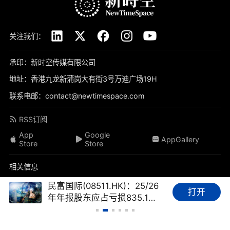
关注我们：
承印：新时空传媒有限公司
地址：香港九龙新蒲岗大有街3号万迪广场19H
联系电邮：contact@newtimespace.com
RSS订阅
App
Google
AppGallery
Store
Store
相关信息
关于我们
免责声明
隐私政策
联系我们
加入我们
民富国际(08511.HK)：25/26
打开
年年报股东应占亏损835.1万
品牌素材
我要投稿
标签库
友情链接
财经FAQ
港元，亏损同比收窄69.45%
新时空（
newtimespace.com
）依据香港法例第268章《本地报刊条例》注册