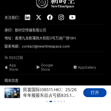
关注我们：
承印：新时空传媒有限公司
地址：香港九龙新蒲岗大有街3号万迪广场19H
联系电邮：contact@newtimespace.com
RSS订阅
App
Google
AppGallery
Store
Store
相关信息
关于我们
免责声明
隐私政策
联系我们
加入我们
民富国际(08511.HK)：25/26
打开
年年报股东应占亏损835.1万
品牌素材
我要投稿
标签库
友情链接
财经FAQ
港元，亏损同比收窄69.45%
新时空（
newtimespace.com
）依据香港法例第268章《本地报刊条例》注册