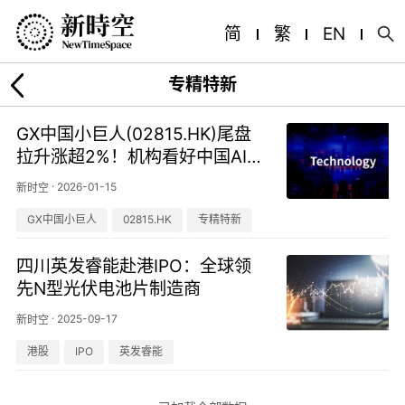
简
繁
EN
专精特新
GX中国小巨人(02815.HK)尾盘
拉升涨超2%！机构看好中国AI芯
片国产化进程
·
2026-01-15
新时空
GX中国小巨人
02815.HK
专精特新
四川英发睿能赴港IPO：全球领
先N型光伏电池片制造商
·
2025-09-17
新时空
港股
IPO
英发睿能