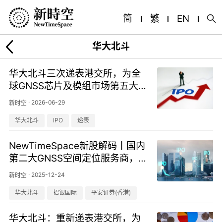
简
繁
EN
华大北斗
华大北斗三次递表港交所，为全
球GNSS芯片及模组市场第五大
供应商
·
2026-06-29
新时空
华大北斗
IPO
递表
NewTimeSpace新股解码丨国内
第二大GNSS空间定位服务商，
华大北斗再次冲击港股IPO
·
2025-12-24
新时空
华大北斗
招银国际
平安证券(香港)
华大北斗：重新递表港交所，为