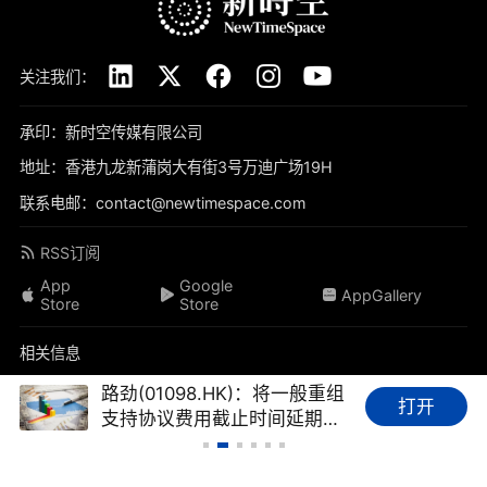
关注我们：
承印：新时空传媒有限公司
地址：香港九龙新蒲岗大有街3号万迪广场19H
联系电邮：contact@newtimespace.com
RSS订阅
App
Google
AppGallery
Store
Store
相关信息
关于我们
免责声明
隐私政策
联系我们
加入我们
路劲(01098.HK)：将一般重组
打开
支持协议费用截止时间延期至
品牌素材
我要投稿
标签库
友情链接
财经FAQ
8月21日，预计逾75%票据持
有人支持重组
新时空（
newtimespace.com
）依据香港法例第268章《本地报刊条例》注册