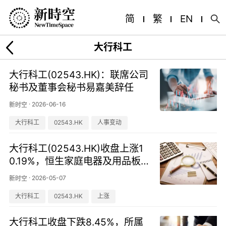
简
繁
EN
大行科工
大行科工(02543.HK)：联席公司
秘书及董事会秘书易嘉美辞任
·
2026-06-16
新时空
大行科工
02543.HK
人事变动
大行科工(02543.HK)收盘上涨1
0.19%，恒生家庭电器及用品板
块走势分化
·
2026-05-07
新时空
大行科工
02543.HK
上涨
大行科工收盘下跌8.45%，所属