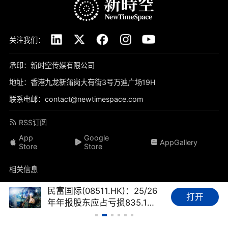
关注我们：
承印：新时空传媒有限公司
地址：香港九龙新蒲岗大有街3号万迪广场19H
联系电邮：contact@newtimespace.com
RSS订阅
App
Google
AppGallery
Store
Store
相关信息
关于我们
免责声明
隐私政策
联系我们
加入我们
民富国际(08511.HK)：25/26
打开
年年报股东应占亏损835.1万
品牌素材
我要投稿
标签库
友情链接
财经FAQ
港元，亏损同比收窄69.45%
新时空（
newtimespace.com
）依据香港法例第268章《本地报刊条例》注册