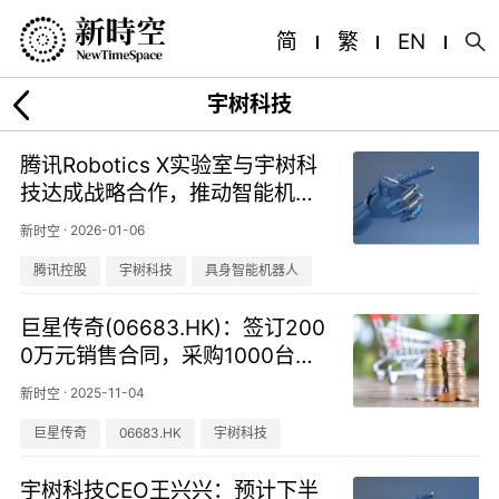
简
繁
EN
宇树科技
腾讯Robotics X实验室与宇树科
技达成战略合作，推动智能机器
人多场景落地
·
2026-01-06
新时空
腾讯控股
宇树科技
具身智能机器人
巨星传奇(06683.HK)：签订200
0万元销售合同，采购1000台四
足机器人
·
2025-11-04
新时空
巨星传奇
06683.HK
宇树科技
宇树科技CEO王兴兴：预计下半