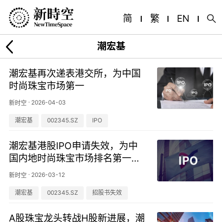
简
繁
EN
潮宏基
潮宏基再次递表港交所，为中国
时尚珠宝市场第一
·
2026-04-03
新时空
潮宏基
002345.SZ
IPO
潮宏基港股IPO申请失效，为中
国内地时尚珠宝市场排名第一的
企业
·
2026-03-12
新时空
潮宏基
002345.SZ
招股书失效
A股珠宝龙头转战H股新进展，潮