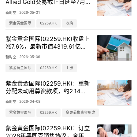
Allied Gold交易截止日延至7月2
9日，关键监管审批仍待完成
·
2026-05-31
新时空
紫金黄金国际
02259.HK
收购
紫金黄金国际(02259.HK)收盘上
涨7.6%，最新市值4319.61亿港
元
·
2026-05-06
新时空
紫金黄金国际
02259.HK
上涨
紫金黄金国际(02259.HK)：重新
分配未动用募资款项，约2.14亿
美元转投勘探活动
·
2026-04-08
新时空
紫金黄金国际
02259.HK
变更募集资金用途
紫金黄金国际(02259.HK)：订立
2026年奥同克销售协议，全年上