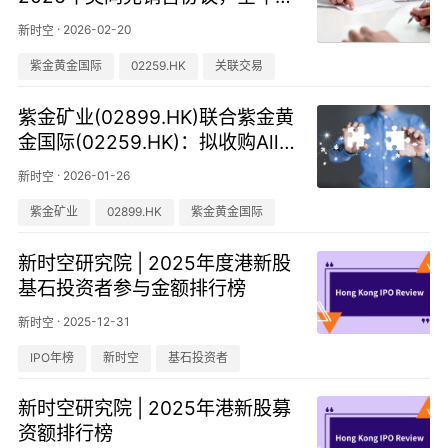
限4吨黄金获联交所豁免币值上限
·
2026-02-20
新时空
紫金黄金国际
02259.HK
关联交易
紫金矿业(02899.HK)联合紫金黄
金国际(02259.HK)：拟收购Allie
d Gold 100%股权，交易对价约2
·
2026-01-26
新时空
80亿元
紫金矿业
02899.HK
紫金黄金国际
新时空研究院 | 2025年度港新股
基石投资者参与金额排行榜
·
2025-12-31
新时空
IPO年榜
新时空
基石投资者
新时空研究院 | 2025年港新股募
资额排行榜