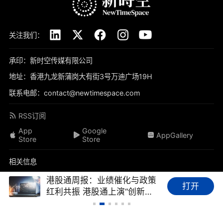
关注我们：
承印：新时空传媒有限公司
地址：香港九龙新蒲岗大有街3号万迪广场19H
联系电邮：contact@newtimespace.com
RSS订阅
App
Google
AppGallery
Store
Store
相关信息
关于我们
免责声明
隐私政策
联系我们
加入我们
港股通周报：业绩催化与政策
打开
红利共振 港股通上演“创新药
品牌素材
我要投稿
标签库
友情链接
财经FAQ
+大模型”双主线行
情-20260807
新时空（
newtimespace.com
）依据香港法例第268章《本地报刊条例》注册