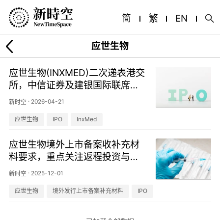
简
繁
EN
应世生物
应世生物(INXMED)二次递表港交
所，中信证券及建银国际联席保
荐
·
2026-04-21
新时空
应世生物
IPO
InxMed
应世生物境外上市备案收补充材
料要求，重点关注返程投资与股
权架构合规性
·
2025-12-01
新时空
应世生物
境外发行上市备案补充材料
IPO