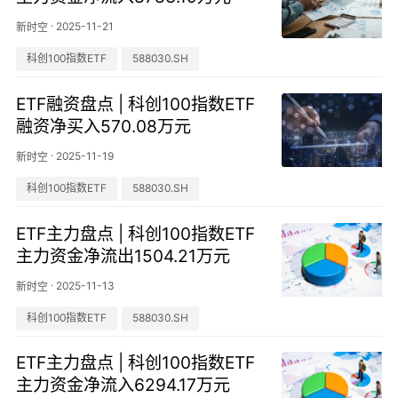
·
2025-11-21
新时空
科创100指数ETF
588030.SH
ETF融资盘点 | 科创100指数ETF
融资净买入570.08万元
·
2025-11-19
新时空
科创100指数ETF
588030.SH
ETF主力盘点 | 科创100指数ETF
主力资金净流出1504.21万元
·
2025-11-13
新时空
科创100指数ETF
588030.SH
ETF主力盘点 | 科创100指数ETF
主力资金净流入6294.17万元