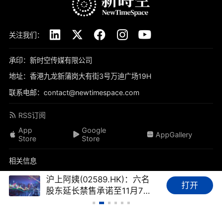
关注我们：
承印：新时空传媒有限公司
地址：香港九龙新蒲岗大有街3号万迪广场19H
联系电邮：contact@newtimespace.com
RSS订阅
App
Google
AppGallery
Store
Store
相关信息
关于我们
免责声明
隐私政策
联系我们
加入我们
沪上阿姨(02589.HK)：六名
打开
股东延长禁售承诺至11月7
品牌素材
我要投稿
标签库
友情链接
财经FAQ
日，期间合计可减持不超
368.4万股（约3.50%）
新时空（
newtimespace.com
）依据香港法例第268章《本地报刊条例》注册