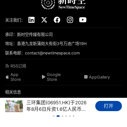
关注我们：
承印：新时空传媒有限公司
地址：香港九龙新蒲岗大有街3号万迪广场19H
联系电邮：contact@newtimespace.com
RSS订阅
App
Google
AppGallery
Store
Store
相关信息
关于我们
免责声明
隐私政策
联系我们
加入我们
三环集团(06951.HK)于2026
打开
年8月6日斥资1.6亿人民币元
品牌素材
我要投稿
标签库
友情链接
财经FAQ
回购128.94万股
新时空（
newtimespace.com
）依据香港法例第268章《本地报刊条例》注册