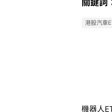
關鍵詞
港股汽車E
機器人ET