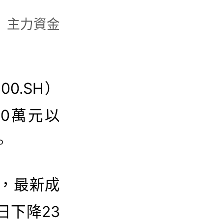
SH）主力資金
00.SH）
00萬元以
。
份，最新成
日下降23