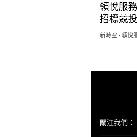
領悅服務集
招標競
保證金
新時空
·
領悅
關注我們：