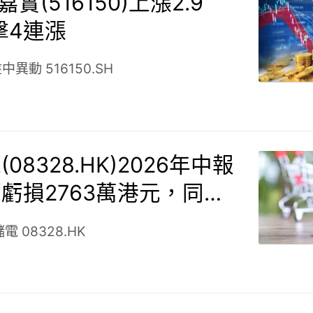
嘉實(516150)上漲2.9
擊4連漲
盤中異動
516150.SH
08328.HK)2026年中報
虧損2763萬港元，同比
虧
儲電
08328.HK