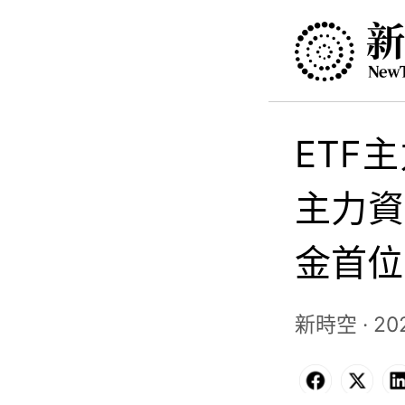
ETF主
主力資
金首位-
新時空 · 2025
Facebo
X