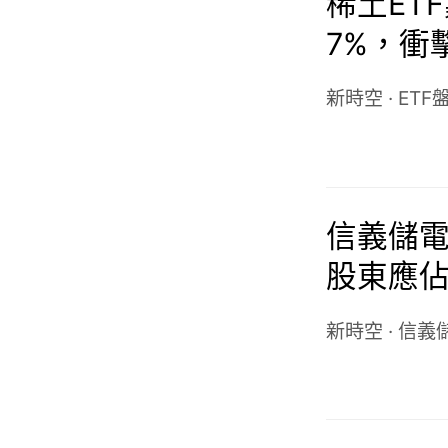
稀土ETF
7%，衝
新時空
·
ETF
信義儲電(
股東應佔
由盈轉
新時空
·
信義