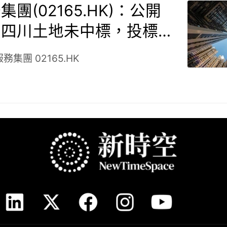
團(02165.HK)：公開
投四川土地未中標，投標
已全額退還
服務集團
02165.HK