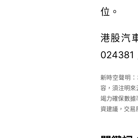
位。
港股汽車
02438
新時空
聲明：
容，須注明來源
竭力確保數據
資建議，交易