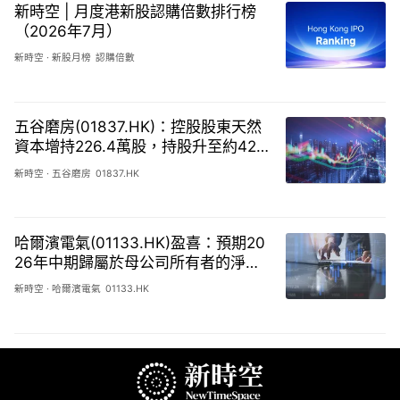
新時空 | 月度港新股認購倍數排行榜
（2026年7月）
新時空
·
新股月榜
認購倍數
五谷磨房(01837.HK)：控股股東天然
資本增持226.4萬股，持股升至約42.7
6%
新時空
·
五谷磨房
01837.HK
哈爾濱電氣(01133.HK)盈喜：預期20
26年中期歸屬於母公司所有者的淨利
潤約爲17億人民幣元
新時空
·
哈爾濱電氣
01133.HK