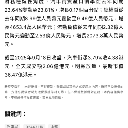
財務穩健性角度，汽車街資產負債率從去年同期
23.64%變動至23.81%，增長0.17個百分點；總權益從
去年同期8.99億人民幣元變動至9.46億人民幣元，增
長4653.4萬人民幣元；流動負債從去年同期2.32億人
民幣元變動至2.53億人民幣元，增長2073.8萬人民幣
元。
截至2025年9月18日收盤，汽車街漲3.79%收4.38港
元。全天成交額2.06億港元，明顯放量，最新市值
36.47億港元。
新時空
聲明：
未經授權，不得復制、轉載或以其他方式使用本內容。新時空及授權的
第三方信息提供者竭力確保數據準確可靠，但不保證數據絕對正確。本內容僅供參
考，不構成任何投資建議，交易風險自擔。
關鍵詞：
汽車街
02443.HK
中報