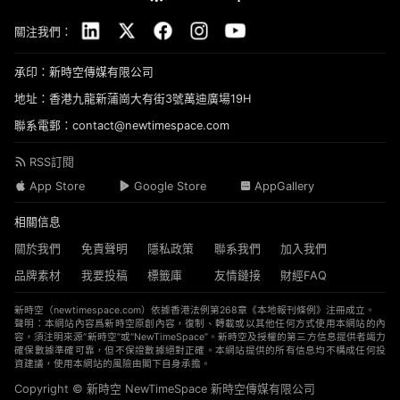
關注我們：
承印：新時空傳媒有限公司
地址：香港九龍新蒲崗大有街3號萬迪廣場19H
聯系電郵：contact@newtimespace.com
RSS訂閱
App Store
Google Store
AppGallery
相關信息
關於我們
免責聲明
隱私政策
聯系我們
加入我們
品牌素材
我要投稿
標籤庫
友情鏈接
財經FAQ
新時空（
newtimespace.com
）依據香港法例第268章《本地報刊條例》注冊成立。
聲明：本網站內容爲新時空原創內容，復制、轉載或以其他任何方式使用本網站的內
容，須注明來源“新時空”或“NewTimeSpace”。新時空及授權的第三方信息提供者竭力
確保數據準確可靠，但不保證數據絕對正確。本網站提供的所有信息均不構成任何投
資建議，使用本網站的風險由閣下自身承擔。
Copyright © 新時空 ‌NewTimeSpace 新時空傳媒有限公司