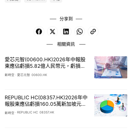
分享到
Facebook
X
LinkedIn
WhatsApp
Copy
Link
相關資訊
愛芯元智(00600.HK)2026年中報股
東應佔虧損5.82億人民幣元，虧損同
比擴大8.51%
新時空
·
愛芯元智
00600.HK
REPUBLIC HC(08357.HK)2026年中
報股東應佔虧損160.05萬新加坡元，
虧損同比擴大31.54%
·
REPUBLIC HC
08357.HK
新時空