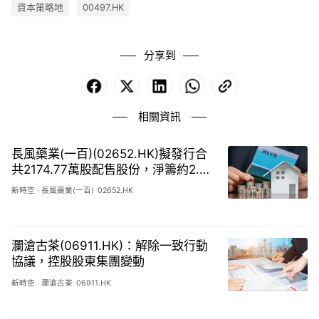
資本策略地
00497.HK
分享到
Facebook
X
LinkedIn
WhatsApp
Copy
Link
相關資訊
長風藥業(一百)(02652.HK)擬發行合
共2174.77萬股配售股份，淨籌約2.95
億港元
新時空
·
長風藥業(一百)
02652.HK
瀾滄古茶(06911.HK)：解除一致行動
協議，控股股東集團變動
新時空
·
瀾滄古茶
06911.HK