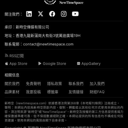
關注我們：
承印：新時空傳媒有限公司
地址：香港九龍新蒲崗大有街3號萬迪廣場19H
聯系電郵：contact@newtimespace.com
RSS訂閱
App Store
Google Store
AppGallery
相關信息
關於我們
免責聲明
隱私政策
聯系我們
加入我們
品牌素材
我要投稿
標籤庫
友情鏈接
財經FAQ
新時空（
newtimespace.com
）依據香港法例第268章《本地報刊條例》注冊成立。
聲明：本網站內容爲新時空原創內容，復制、轉載或以其他任何方式使用本網站的內
容，須注明來源“新時空”或“NewTimeSpace”。新時空及授權的第三方信息提供者竭力
確保數據準確可靠，但不保證數據絕對正確。本網站提供的所有信息均不構成任何投
資建議，使用本網站的風險由閣下自身承擔。