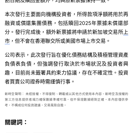
割日期及贖回金額外，均與原新票據保持一致。
本次發行主要面向機構投資者，所得款項淨額將用於再
融資或償還集團債務，包括贖回2025年票據未償還部
分。發行完成後，額外新票據將申請於新加坡交易所
上
市
，但不會在香港聯交所或美國市場上市交易。
公司表示，此次發行旨在優化債務結構及積極管理資產
負債表負債，但強調發行取決於市場狀況及投資者興
趣，目前尚未籤署具約束力協議，存在不確定性。投資
者買賣公司證券時需謹慎行事。
新時空
聲明：
未經授權，不得復制、轉載或以其他方式使用本內容。新時空及授權的
第三方信息提供者竭力確保數據準確可靠，但不保證數據絕對正確。本內容僅供參
考，不構成任何投資建議，交易風險自擔。
關鍵詞：