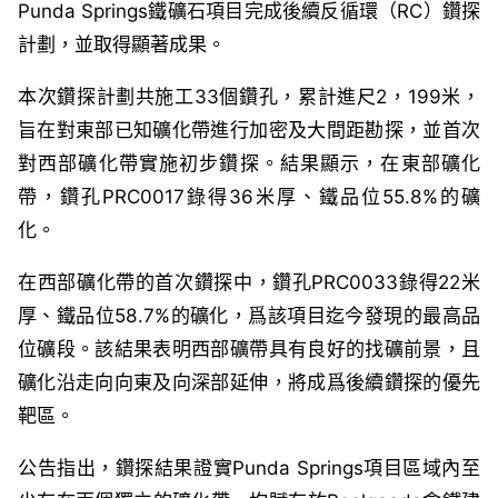
Punda Springs鐵礦石項目完成後續反循環（RC）鑽探
計劃，並取得顯著成果。
本次鑽探計劃共施工33個鑽孔，累計進尺2，199米，
旨在對東部已知礦化帶進行加密及大間距勘探，並首次
對西部礦化帶實施初步鑽探。結果顯示，在東部礦化
帶，鑽孔PRC0017錄得36米厚、鐵品位55.8%的礦
化。
在西部礦化帶的首次鑽探中，鑽孔PRC0033錄得22米
厚、鐵品位58.7%的礦化，爲該項目迄今發現的最高品
位礦段。該結果表明西部礦帶具有良好的找礦前景，且
礦化沿走向向東及向深部延伸，將成爲後續鑽探的優先
靶區。
公告指出，鑽探結果證實Punda Springs項目區域內至