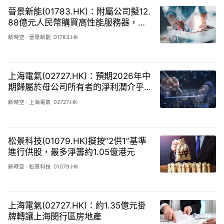
晉景新能(01783.HK)：附屬公司擬12.
88億元人民幣購買高性能服務器，構
成主要交易
新時空
·
晉景新能
01783.HK
上海電氣(02727.HK)：預期2026年中
期歸屬於母公司所有者的淨利潤介乎
約9.2億人民幣元至10億人民幣元
新時空
·
上海電氣
02727.HK
松景科技(01079.HK)擬按“2供1”基準
進行供股，最多淨籌約1.05億港元
新時空
·
松景科技
01079.HK
上海電氣(02727.HK)：約1.35億元掛
牌轉讓上海閔行區房地產