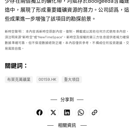
少存在兩個獨立的礦化帶，均賦存於Boolgeeda含鐵建
造中，展現了形成重要鐵礦資源的潛力。公司認爲，這
些成果進一步增強了該項目的勘探前景。
新時空聲明：
本內容爲新時空原創內容，復制、轉載或以其他任何方式使用本內容，
須注明來源“新時空”或“
NewTimeSpace
”。新時空及授權的第三方信息提供者竭力確保
數據準確可靠，但不保證數據絕對正確。本內容僅供參考，不構成任何投資建議，交
易風險自擔。
關鍵詞：
布萊克萬礦業
00159.HK
重大項目
分享到
Facebook
X
LinkedIn
WhatsApp
Copy
Link
相關資訊