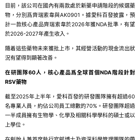
目前，該公司在國內有兩款處於新藥申請階段的候選藥
物，分別爲齊瑞索韋與
AK0901
。據愛科百發披露，預
計一款核心產品齊瑞索韋於
2026
年獲
NDA
批準，有望
於
2026-2027
年產生收入。
隨着這些藥物未來獲批上市，其經營活動的現金流出狀
況有望得到顯著改善。
在研團隊
60
人，核心產品爲全球首個
NDA
階段針對
RSV
藥物
截至
2025
年
上半年
，
愛科百發的
研發團隊擁有超過
60
名專業人員，約佔
公司
員工總數的
70%
。研發團隊超過
一半成員擁有生物學、化學及相關科學學科的碩士或以
上學位。
在創始人兼首席執行官鄔博士及資深科學管理團隊的帶