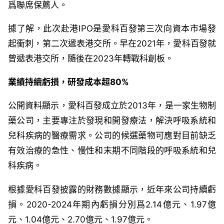
爲聯席保薦人。
據了解，此次赴港
IPO
是愛科百發第三次向資本市場發
起衝刺，第二次遞表港交所。早在
2021
年，愛科百發就
曾遞表港交所，隨後在
2023
年轉戰科創板。
業績持續虧損，研發成本超
80%
公開資料顯示，
愛科百發
成立於2013
年
，是一家
生物制
藥公司，
主要
專注於發現和開發療法，解決呼吸系統和
兒科疾病的醫療需求。公司的候選藥物可應對目前缺乏
有效治療的急性、慢性和末期不同階段的呼吸系統和兒
科疾病。
根據愛科百發披露的財務數據顯示，近年來公司持續虧
損。
2020-2024
年期內虧損分別爲
2.14
億元、
1.97
億
元、
1.04
億元、
2.70
億元、
1.97
億元。