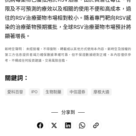
限及不可預測的療效以及相關的使用不便和高成本，過
往的
RSV
治療藥物市場相對較小。隨着專門靶向
RSV
感
染的治療藥物預期獲批，全球
RSV
治療藥物市場預計將
顯著增長。
新時空
聲明：
未經授權，不得復制、轉載或以其他方式使用本內容。新時空及授權的
第三方信息提供者竭力確保數據準確可靠，但不保證數據絕對正確。本內容僅供參
考，不構成任何投資建議，交易風險自擔。
關鍵詞：
愛科百發
IPO
生物制藥
中信證券
摩根大通
分享到
Facebook
X
LinkedIn
WhatsApp
Copy
Link