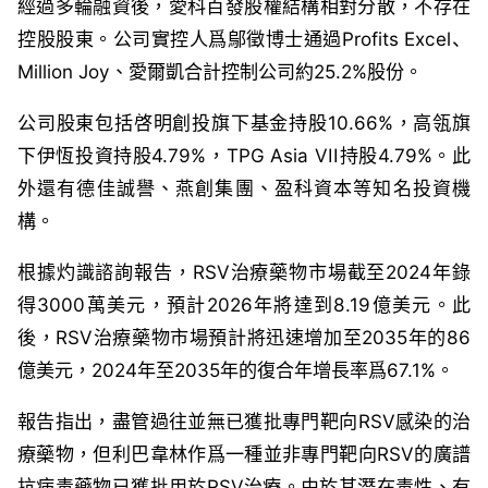
經過多輪融資後，
愛科百發股權結構相對分散，不存在
控股股東。公司
實控人
爲鄔徵博士通過
Profits Excel
、
Million Joy
、愛爾凱合計控制公司約
25.2%
股份。
公司股東
包括啓明創投旗下基金持股
10.66%
，高瓴旗
下伊恆投資持股
4.79%
，
TPG Asia VII
持股
4.79%
。此
外還有德佳誠譽、燕創集團、盈科資本等知名投資機
構。
根據灼識諮詢報告，
RSV
治療藥物市場截至
2024
年錄
得
3000
萬
美元，預計
2026
年將達到
8
.
19億
美元。此
後，
RSV
治療藥物市場預計將迅速增加至
2035
年的
86
億美元，
2024
年至
2035
年的復合年增長率爲
67.1%
。
報告指出，
盡管過往並無已獲批專門靶向
RSV
感染的治
療藥物，但利巴韋林作爲一種並非專門靶向
RSV
的廣譜
抗病毒藥物已獲批用於
RSV
治療。由於其潛在毒性、有