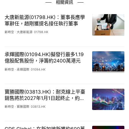
相關資訊
大唐新能源(01798.HK)：董事長應學
軍辭任，趙剛獲提名接任執行董事
新時空
·
大唐新能源
01798.HK
承輝國際(01094.HK)擬發行最多1.19
億股配售股份，淨籌約2400萬港元
新時空
·
承輝國際
01094.HK
寶勝國際(03813.HK)：耐克線上平臺
銷售將於2027年1月1日起終止，約佔
總收入15%
新時空
·
寶勝國際
03813.HK
GDS Global：在新加坡新獲約600萬