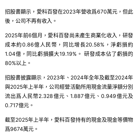
招股書顯示，愛科百發在
2023
年營收爲
670
萬元，但此
後，公司不再有收入。
2025
年前
6
個月，
愛科百發
尚未產生商業化收入，研發
成本約
0.86
億人民幣，同比增長
20.58%
，淨虧損約
1.04
億，同比虧損擴大
19.19%
。
研發成本佔了虧損的
80%
以上。
招股書披露顯示，
2023
年、
2024
年全年及截至
2024
年
與
2025
年上半年，公司經營活動所用現金流量淨額分別
流出爲人民幣
2.328
億元、
1.887
億元、
0.949
億元及
0.717
億元。
截至
2025
年上半年，愛科百發持有的現金及現金等價物
爲
9674
萬元。