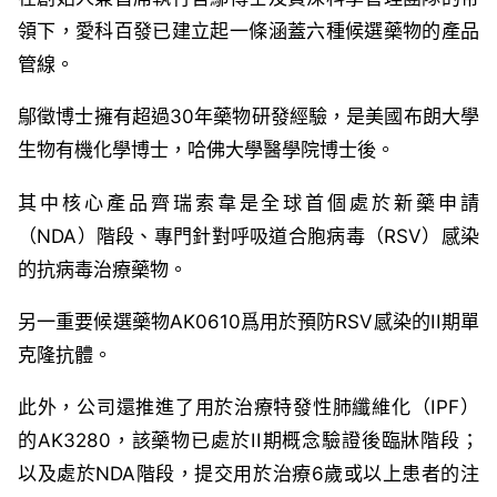
領下，愛科百發已建立起一條涵蓋六種候選藥物的產品
管線。
鄔徵博士擁有超過
30
年藥物研發經驗，是美國布朗大學
生物有機化學博士，哈佛大學醫學院博士後。
其中
核心產品齊瑞索韋是全球首個處於新藥申請
（
NDA
）階段、專門針對呼吸道合胞病毒（
RSV
）感染
的抗病毒治療藥物。
另一重要候選藥物
AK0610
爲用於預防
RSV
感染的
II
期單
克隆抗體。
此外，公司還推進了用於治療特發性肺纖維化（
IPF
）
的
AK3280
，該藥物已處於
II
期概念驗證後臨牀階段；
以及處於
NDA
階段
，提交用於治療
6
歲或以上患者
的注