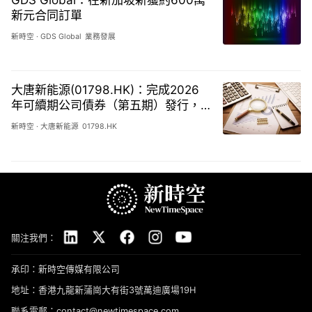
新元合同訂單
新時空
·
GDS Global
業務發展
大唐新能源(01798.HK)：完成2026
年可續期公司債券（第五期）發行，
金額10億元
新時空
·
大唐新能源
01798.HK
關注我們：
承印：新時空傳媒有限公司
地址：香港九龍新蒲崗大有街3號萬迪廣場19H
聯系電郵：contact@newtimespace.com