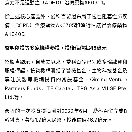
意力不足過動症（
ADHD
）治療藥物
AK0901
。
除上述核心產品外，愛科百發還布局了慢性阻塞性肺疾
病（
COPD
）治療藥物
AK0705
和流行性感冒治療藥物
AK0406
。
啓明創投
等多家機構參投，投後估值超
45
億元
招股書顯示，自成立以來，愛科百發已完成多輪融資和
股權轉讓，
投資機構囊括了
醫療基金、生物科技基金及
專注於醫療板塊投資的常設基金，
Qiming Venture
Partners Funds
、
TF Capital
、
TPG Asia VII SF Pte.
Ltd.
等。
最近的一次投資得追溯到2022
年
6
月，愛科百發完成
D
輪融資，
募得
1.9
億人民幣，
投後估值
46.9
億元。