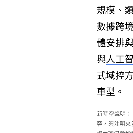
規模、
數據跨
體安排
與
人工
式域控
車型。
新時空
聲明：
容，須注明來源