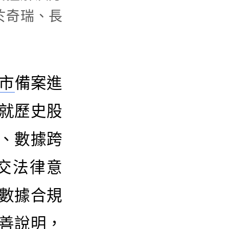
於奇瑞、長
市
備案進
就歷史股
、數據跨
交法律意
數據合規
善說明，