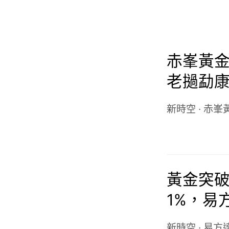
赤峯黃金(
老撾勐康
目歸母淨
新時空
·
赤峯
黃金突破
1%，易方
漲6%
新時空
·
易方達