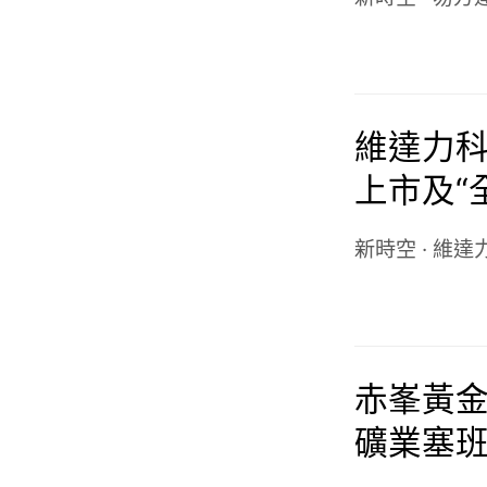
維達力
上市及“
新時空
·
維達
赤峯黃金(
礦業塞班
新，金當