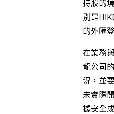
持股的
別是HIKE
的外匯
在業務
龍公司
況，並
未實際
據安全