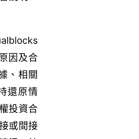
locks
棄的原因及合
依據、相關
持還原情
權投資合
接或間接