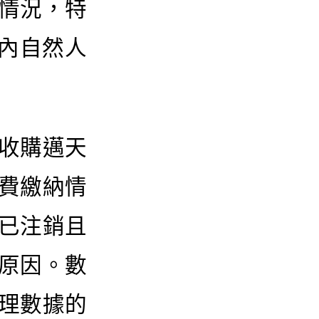
情況，特
l中境內自然人
收購邁天
費繳納情
已注銷且
原因。數
理數據的