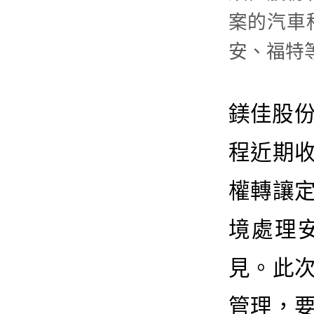
案的汽車
安、福特
鎂佳股份（
程近期
權轉讓
境處理
見。此
管理，