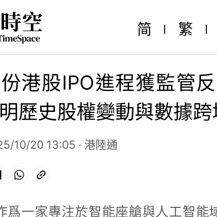
简
繁
份港股IPO進程獲監管
明歷史股權變動與數據跨
5/10/20 13:05 · 港陸通
ok
LinkedIn
WhatsApp
Copy
Link
作爲一家專注於智能座艙與人工智能