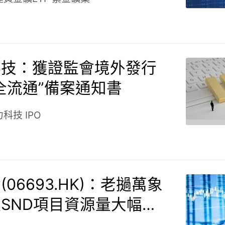
科技：獲證監會境外發行
全流通”備案通知書
力科技
IPO
06693.HK)：老撾萬象
SND項目資源量大幅更
量總金屬量達260噸