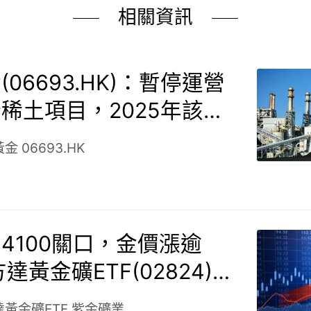
相關資訊
06693.HK)：暫停運營
稀土項目，2025年該項
虧損人民幣5,406萬元
黃金
06693.HK
4100關口，金價漲逾
達黃金礦ETF(02824)大
黃金礦ETF
紫金礦業