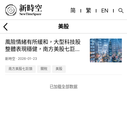
简
繁
EN
美股
風險情緒有所緩和，大型科技股
整體表現穩健，南方美股七巨頭
(03454.HK)漲幅2%
·
2026-01-23
新時空
南方美股七巨頭
關稅
美股
已加载全部数据