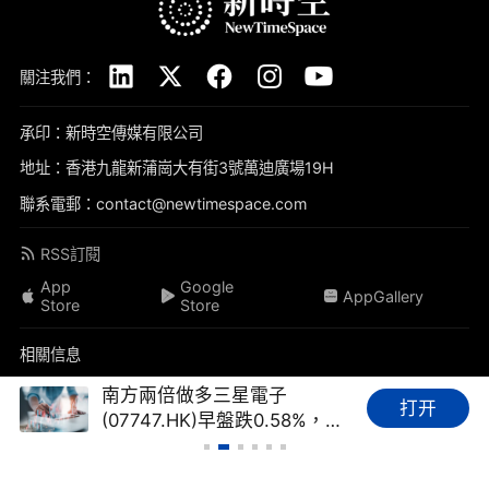
關注我們：
承印：新時空傳媒有限公司
地址：香港九龍新蒲崗大有街3號萬迪廣場19H
聯系電郵：contact@newtimespace.com
RSS訂閱
App
Google
AppGallery
Store
Store
相關信息
關於我們
免責聲明
隱私政策
聯系我們
加入我們
南方兩倍做多三星電子
打开
(07747.HK)早盤跌0.58%，成
品牌素材
我要投稿
標籤庫
友情鏈接
財經FAQ
交額達4.98億港元
新時空（
newtimespace.com
）依據香港法例第268章《本地報刊條例》注冊