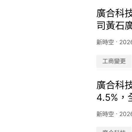
廣合科技
司黃石
注冊資本
·
202
新時空
工商變更
廣合科技(
4.5%
·
202
新時空