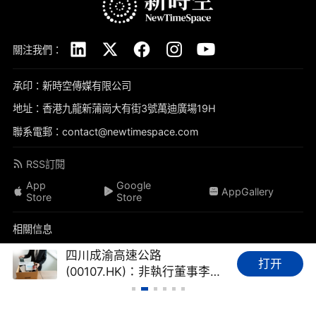
關注我們：
承印：新時空傳媒有限公司
地址：香港九龍新蒲崗大有街3號萬迪廣場19H
聯系電郵：contact@newtimespace.com
RSS訂閱
App
Google
AppGallery
Store
Store
相關信息
關於我們
免責聲明
隱私政策
聯系我們
加入我們
四川成渝高速公路
打开
(00107.HK)：非執行董事李成
品牌素材
我要投稿
標籤庫
友情鏈接
財經FAQ
勇因工作變動辭任
新時空（
newtimespace.com
）依據香港法例第268章《本地報刊條例》注冊