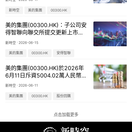
新時空
美的集團
00300.HK
美的集團(00300.HK)：子公司安
得智聯向聯交所提交更新上市申
請
·
2026-06-15
新時空
美的集團
00300.HK
安得智聯
美的集團(00300.HK)於2026年
6月11日斥資5004.02萬人民幣元
回購58.87萬股
·
2026-06-11
新時空
美的集團
00300.HK
股份回購
点击加载更多