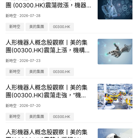
團 (00300.HK)震蕩微漲，機器
人商業化路徑正逐步清晰
·
2026-07-28
新時空
新時空
美的集團
00300.HK
人形機器人概念股觀察丨美的集
團(00300.HK)震蕩上漲，機構認
爲人形機器人商業化閉環有望加
·
2026-07-23
新時空
速形成
新時空
美的集團
00300.HK
人形機器人概念股觀察丨美的集
團(00300.HK)震蕩走強，“機器
員工”火力全開保障產品PortaSpl
·
2026-07-20
新時空
it
新時空
美的集團
00300.HK
人形機器人概念股觀察丨美的集