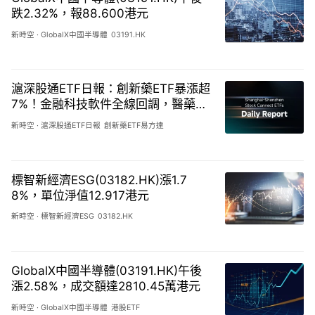
跌2.32%，報88.600港元
新時空
·
GlobalX中國半導體
03191.HK
滬深股通ETF日報：創新藥ETF暴漲超
7%！金融科技軟件全線回調，醫藥成
長全面反攻-20260807
新時空
·
滬深股通ETF日報
創新藥ETF易方達
標智新經濟ESG(03182.HK)漲1.7
8%，單位淨值12.917港元
新時空
·
標智新經濟ESG
03182.HK
GlobalX中國半導體(03191.HK)午後
漲2.58%，成交額達2810.45萬港元
新時空
·
GlobalX中國半導體
港股ETF