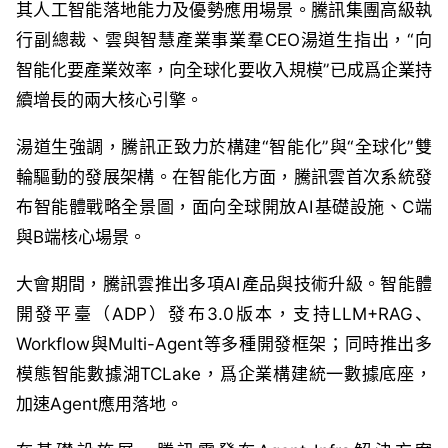
其人工智能落地能力及優勢應用場景。騰訊集團高級執
行副總裁、雲與智慧產業事業羣CEO湯道生指出，“向
智能化要產業效率，向全球化要收入規模”已成爲企業持
續增長的兩大核心引擎。
湯道生強調，騰訊正致力於構建
“
智能化
”
與
“
全球化
”
雙
輪驅動的發展架構。在智能化方面，騰訊雲首次系統發
布智能體戰略全景圖，面向全球開放
AI
基礎設施、
C
端
與
B
端核心場景。
大會期間，騰訊雲推出多項
AI
產品與技術升級。智能體
開發平臺（
ADP
）發布
3.0
版本，支持
LLM+RAG
、
Workflow
與
Multi-Agent
等多種開發框架；同時推出多
模態智能數據湖
TCLake
，爲企業構建統一數據底座，
加速
Agent
應用落地。