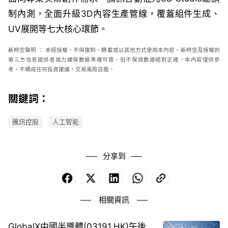
制內測，全面升級
3D
內容生產管線，覆蓋組件生成、
UV
展開等七大核心環節。
新時空聲明
：
未經授權，不得復制、轉載或以其他方式使用本內容。新時空及授權的
第三方信息提供者竭力確保數據準確可靠，但不保證數據絕對正確。本內容僅供參
考，不構成任何投資建議，交易風險自擔。
關鍵詞：
騰訊控股
人工智能
分享到
Facebook
X
LinkedIn
WhatsApp
Copy
Link
相關資訊
GlobalX中國半導體(03191.HK)午後