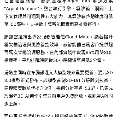
在基礎設施層，騰訊雲發布
Agent Infra
解決方案
“Agent Runtime”
，整合執行引擎、雲沙箱、網關、上
下文管理與可觀測性五大能力。其雲沙箱啓動速度可低
至
100
毫秒，支持數十萬智能體實例高並發運行。
騰訊雲還推出專家服務智能體
Cloud Mate
，顯著提升
雲架構治理與風險管控效率。該智能體已爲客戶提供超
百萬次架構治理服務，在內部實踐中實現
95%
風險
SQL
攔截率，平均排障時間從
30
小時縮短至最低
3
分鍾。
湯道生同時宣布騰訊混元大模型迎來重要更新，混元
3D
3.0
模型正式發布。該模型首創
3D-DiT
分級雕刻技術，
建模精度較前代提升
3
倍，幾何分辨率達
1536³
，已集成
於混元
3D AI
創作引擎並向用戶免費開放，騰訊雲
API
同
步上線。
面向專業美術創作需求，騰訊啓動混元
3D Studio
邀請