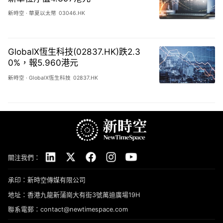
新時空
·
華夏以太幣
03046.HK
GlobalX恆生科技(02837.HK)跌2.3
0%，報5.960港元
新時空
·
GlobalX恆生科技
02837.HK
關注我們：
承印：新時空傳媒有限公司
地址：香港九龍新蒲崗大有街3號萬迪廣場19H
聯系電郵：contact@newtimespace.com