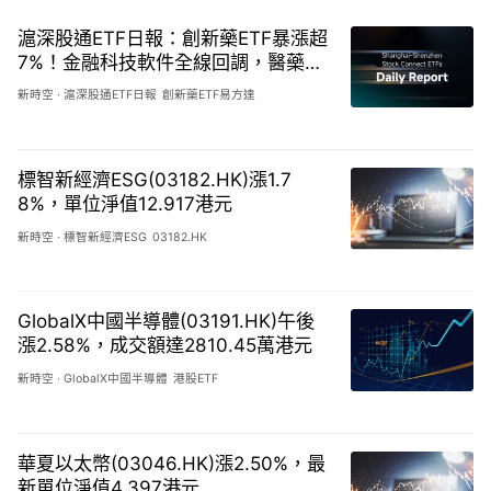
滬深股通ETF日報：創新藥ETF暴漲超
7%！金融科技軟件全線回調，醫藥成
長全面反攻-20260807
新時空
·
滬深股通ETF日報
創新藥ETF易方達
標智新經濟ESG(03182.HK)漲1.7
8%，單位淨值12.917港元
新時空
·
標智新經濟ESG
03182.HK
GlobalX中國半導體(03191.HK)午後
漲2.58%，成交額達2810.45萬港元
新時空
·
GlobalX中國半導體
港股ETF
華夏以太幣(03046.HK)漲2.50%，最
新單位淨值4.397港元