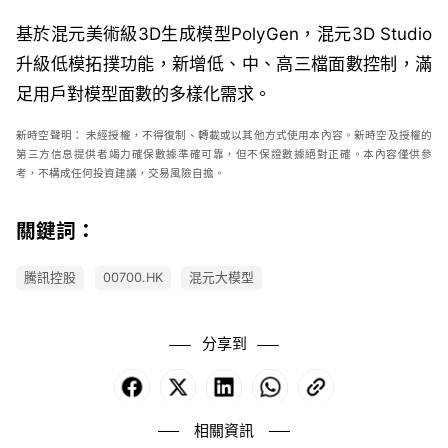
基於混元美術級3D生成模型PolyGen，混元3D Studio
升級低模拓撲功能，新增低、中、高三檔面數控制，滿
足用戶對模型面數的多樣化需求。
新時空
聲明：
未經授權，不得復制、轉載或以其他方式使用本內容。新時空及授權的
第三方信息提供者竭力確保數據準確可靠，但不保證數據絕對正確。本內容僅供參
考，不構成任何投資建議，交易風險自擔。
關鍵詞：
騰訊控股
00700.HK
混元大模型
分享到
Facebook
X
LinkedIn
WhatsApp
Copy
Link
相關資訊