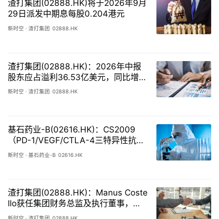
渣打集团(02888.HK)将于2026年9月
29日派发中期息每股0.204港元
新时空
·
渣打集团
02888.HK
渣打集团(02888.HK)：2026年中报
股东应占溢利36.53亿美元，同比增加
10.4%
新时空
·
渣打集团
02888.HK
基石药业-B(02616.HK)：CS2009
（PD-1/VEGF/CTLA-4三特异性抗
体）临床数据入选ESMO 2026，将作
新时空
·
基石药业-B
02616.HK
两项快速口头报告
渣打集团(02888.HK)：Manus Coste
llo获任集团财务总监及执行董事，即
日生效
新时空
·
渣打集团
02888.HK