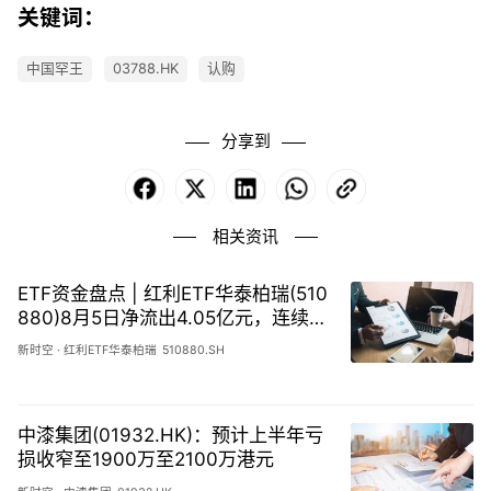
关键词：
中国罕王
03788.HK
认购
分享到
Facebook
X
LinkedIn
WhatsApp
Copy
Link
相关资讯
ETF资金盘点 | 红利ETF华泰柏瑞(510
880)8月5日净流出4.05亿元，连续8
天资金净流出32.50亿元
新时空
·
红利ETF华泰柏瑞
510880.SH
中漆集团(01932.HK)：预计上半年亏
损收窄至1900万至2100万港元