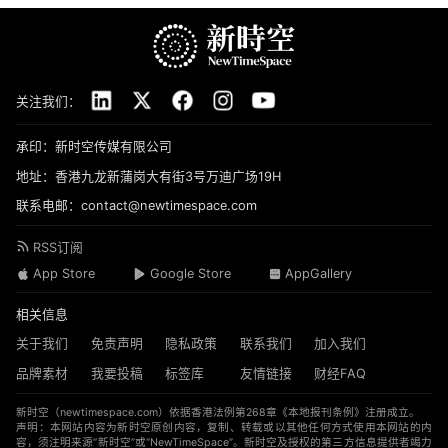
关注我们：
承印：新时空传媒有限公司
地址：香港九龙新蒲岗大有街3号万迪广场19H
联系电邮：contact@newtimespace.com
RSS订阅
App Store
Google Store
AppGallery
相关信息
关于我们
免责声明
隐私政策
联系我们
加入我们
品牌素材
我要投稿
标签库
友情链接
财经FAQ
新时空（
newtimespace.com
）依据香港法例第268章《本地报刊条例》注册成立。
声明：本网站内容为新时空原创内容，复制、转载或以其他任何方式使用本网站的内
容，须注明来源“新时空”或“NewTimeSpace”。新时空及授权的第三方信息提供者竭力