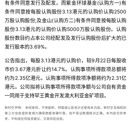
有条件同意发行及配发，而紫金环球基金
(
认购方一
)
有
条件同意按每股认购股份
3.13
港元的认购价认购
2500
万股认购股份
;
及金山
(
认购方二
)
有条件同意按每股认购
股份
3.13
港元的认购价认购
5000
万股认购股份。认购
股份数目约占本公司经配发及发行认购股份后扩大的已
发行股本的
3.69%
。
公告指出，
每股
3.13
港元的认购价，较
9
月
22
日每股收
市价
3.67
港元折让约
14.7%
。认购事项所得款项总额将
约为
2.35
亿港元。认购事项所得款项净额将约为
2.31
亿
港元。公司拟将认购事项所得款项净额与公司自有资金
一同用于支持罕王黄金开发澳大利亚金矿项目。
新时空
声明：
未经授权，不得复制、转载或以其他方式使用本内容。新时空及授权的
第三方信息提供者竭力确保数据准确可靠，但不保证数据绝对正确。本內容仅供参
考，不构成任何投资建议，交易风险自担。