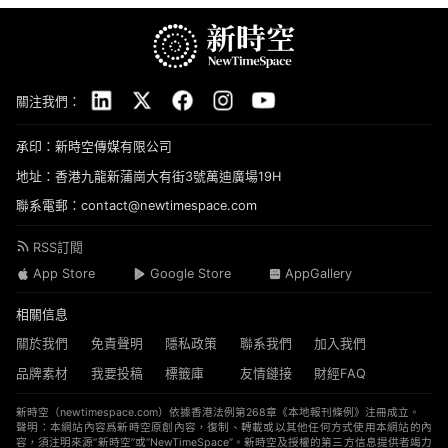
關注我們：
承印：新時空傳媒有限公司
地址：香港九龍新蒲崗大有街3號萬迪廣場19H
聯系電郵：contact@newtimespace.com
RSS訂閱
App Store
Google Store
AppGallery
相關信息
關於我們
免責聲明
隱私政策
聯系我們
加入我們
品牌素材
我要投稿
標籤庫
友情鏈接
財經FAQ
新時空（
newtimespace.com
）依據香港法例第268章《本地報刊條例》注冊成立。
聲明：本網站內容爲新時空原創內容，復制、轉載或以其他任何方式使用本網站的內
容，須注明來源“新時空”或“NewTimeSpace”。新時空及授權的第三方信息提供者竭力