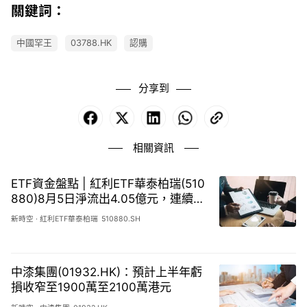
關鍵詞：
中國罕王
03788.HK
認購
分享到
Facebook
X
LinkedIn
WhatsApp
Copy
Link
相關資訊
ETF資金盤點 | 紅利ETF華泰柏瑞(510
880)8月5日淨流出4.05億元，連續8
天資金淨流出32.50億元
新時空
·
紅利ETF華泰柏瑞
510880.SH
中漆集團(01932.HK)：預計上半年虧
損收窄至1900萬至2100萬港元