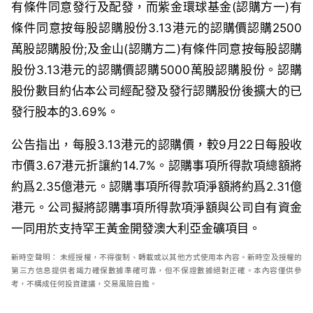
有條件同意發行及配發，而紫金環球基金
(
認購方一
)
有
條件同意按每股認購股份
3.13
港元的認購價認購
2500
萬股認購股份
;
及金山
(
認購方二
)
有條件同意按每股認購
股份
3.13
港元的認購價認購
5000
萬股認購股份。認購
股份數目約佔本公司經配發及發行認購股份後擴大的已
發行股本的
3.69%
。
公告指出，
每股
3.13
港元的認購價，較
9
月
22
日每股收
市價
3.67
港元折讓約
14.7%
。認購事項所得款項總額將
約爲
2.35
億港元。認購事項所得款項淨額將約爲
2.31
億
港元。公司擬將認購事項所得款項淨額與公司自有資金
一同用於支持罕王黃金開發澳大利亞金礦項目。
新時空
聲明：
未經授權，不得復制、轉載或以其他方式使用本內容。新時空及授權的
第三方信息提供者竭力確保數據準確可靠，但不保證數據絕對正確。本內容僅供參
考，不構成任何投資建議，交易風險自擔。