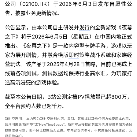
公司（02100.HK）于2026年6月3日发布自愿性公
告，披露业务更新情况。
公告显示，由本公司自主研发并
发行
的全新游戏《夜幕
之下》将于2026年6月5日（星期五）在中国内地正式
推出。《夜幕之下》是一款内容型卡牌手游，游戏以玩
家为展开剧情，并融合横版
即时
策略战斗系统和家族经
营玩法。该产品于2025年4月28日首曝，目前已完成上
线前各项测试，测试数据均保持行业高水准，为玩家打
造高沉浸感的游戏体验。
截至本公告日期，B站公测定档PV播放量已超800万，
全平台预约人数已超千万。
新时空声明：
本内容为新时空原创内容，复制、转载或以其他任何方式使用本内容，
须注明来源“新时空”或“
NewTimeSpace
”。新时空及授权的第三方信息提供者竭力确保
数据准确可靠，但不保证数据绝对正确。本內容仅供参考，不构成任何投资建议，交
易风险自担。