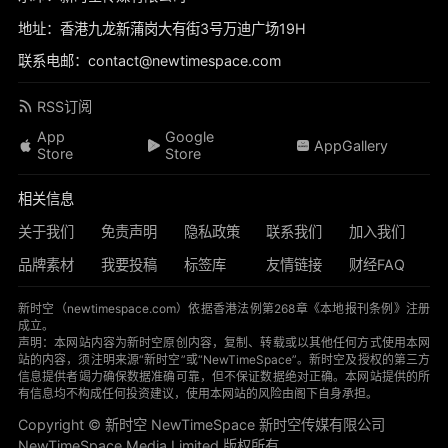
地址：香港九龙新蒲岗大有街3号万迪广场19H
联系电邮：contact@newtimespace.com
RSS订阅
App
Google
AppGallery
Store
Store
相关信息
关于我们
免责声明
隐私政策
联系我们
加入我们
品牌素材
我要投稿
标签库
友情链接
财经FAQ
新时空（
newtimespace.com
）依据香港法例第268章《本地报刊条例》注册
成立。
声明：本网站内容为新时空原创内容，复制、转载或以其他任何方式使用本网
站的内容，须注明来源“新时空”或“NewTimeSpace”。新时空及授权的第三方
信息提供者竭力确保数据准确可靠，但不保证数据绝对正确。本网站提供的所
有信息均不构成任何投资建议，使用本网站的风险由阁下自身承担。
Copyright © 新时空 ‌NewTimeSpace 新时空传媒有限公司
NewTimeSpace Media Limited 版权所有