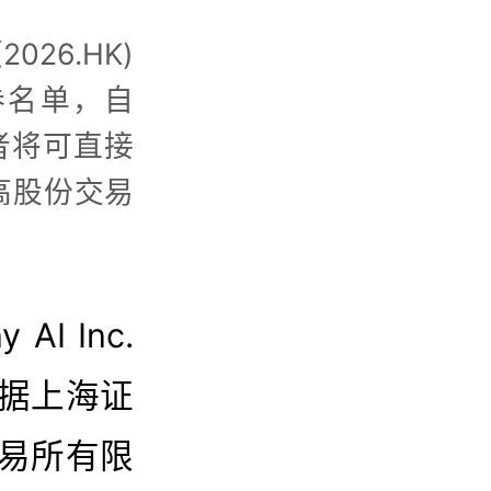
026.HK)
券名单，自
者将可直接
高股份交易
AI Inc.
根据上海证
易所有限