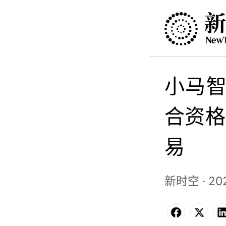
小马智
合资格
易
新时空 · 202
Facebo
X