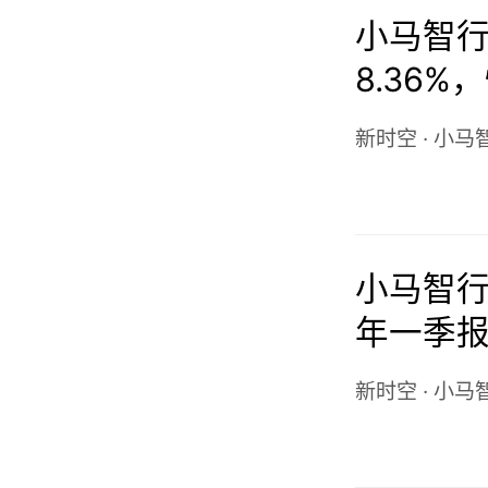
小马智行-
8.36
化
新时空
·
小马
小马智行-
年一季报
美元，亏
新时空
·
小马