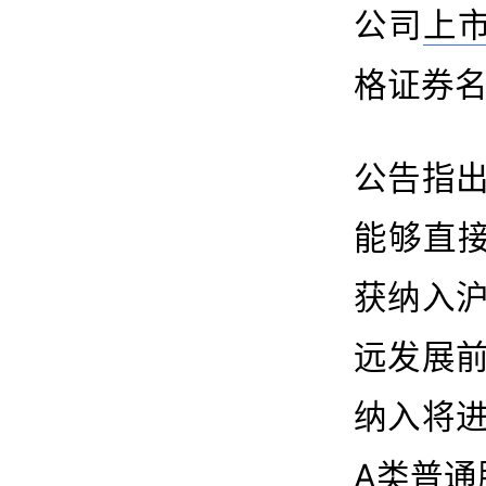
公司
上
格证券名
公告指
能够直
获纳入
远发展
纳入将
A类普通