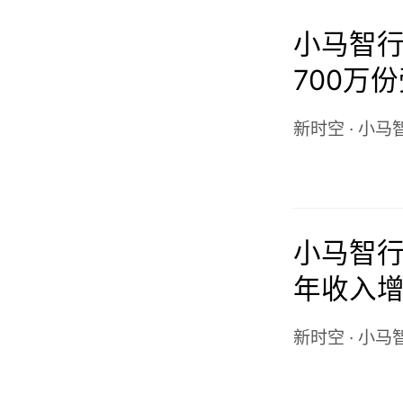
小马智行-
700万
份购股
新时空
·
小马
小马智行-
年收入增
动驾驶
新时空
·
小马
窄72%