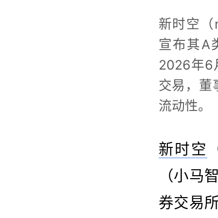
新时空（ne
宣布其A
2026
交易，董
流动性。
新时空
（
（小马智
券交易