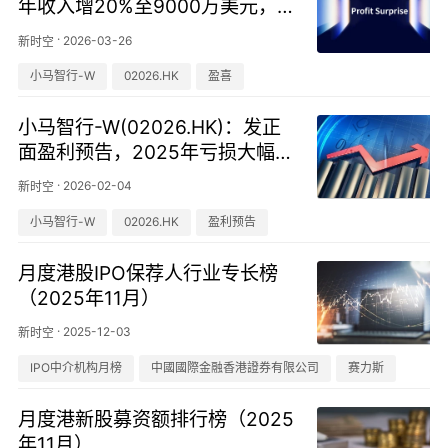
年收入增20%至9000万美元，自
动驾驶出行收入翻倍，净亏损收
·
2026-03-26
新时空
窄72%
小马智行-W
02026.HK
盈喜
小马智行-W(02026.HK)：发正
面盈利预告，2025年亏损大幅收
窄
·
2026-02-04
新时空
小马智行-W
02026.HK
盈利预告
月度港股IPO保荐人行业专长榜
（2025年11月）
·
2025-12-03
新时空
IPO中介机构月榜
中國國際金融香港證券有限公司
赛力斯
月度港新股募资额排行榜（2025
年11月）