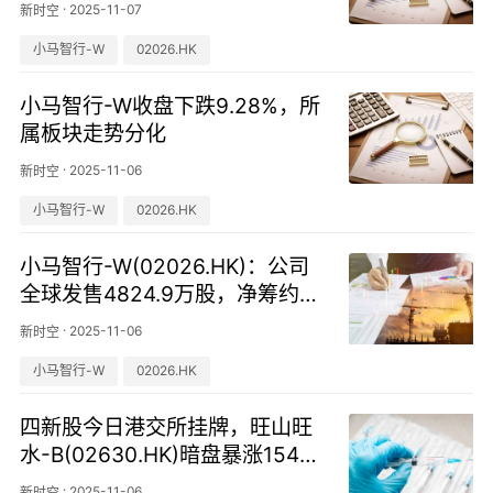
·
2025-11-07
新时空
小马智行-W
02026.HK
小马智行-W收盘下跌9.28%，所
属板块走势分化
·
2025-11-06
新时空
小马智行-W
02026.HK
小马智行-W(02026.HK)：公司
全球发售4824.9万股，净筹约6
4.54亿港元
·
2025-11-06
新时空
小马智行-W
02026.HK
四新股今日港交所挂牌，旺山旺
水-B(02630.HK)暗盘暴涨154%
领跑
·
2025-11-06
新时空