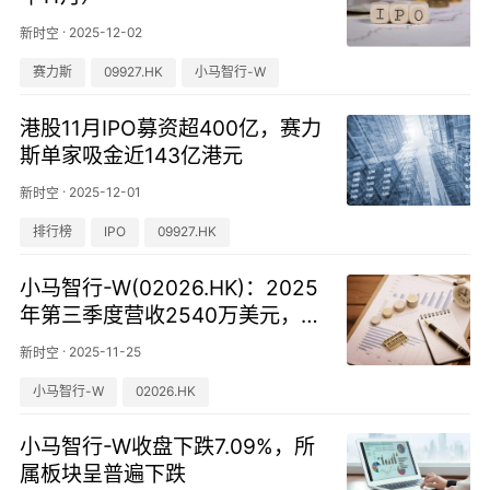
·
2025-12-02
新时空
赛力斯
09927.HK
小马智行-W
港股11月IPO募资超400亿，赛力
斯单家吸金近143亿港元
·
2025-12-01
新时空
排行榜
IPO
09927.HK
小马智行-W(02026.HK)：2025
年第三季度营收2540万美元，同
比增加72%
·
2025-11-25
新时空
小马智行-W
02026.HK
小马智行-W收盘下跌7.09%，所
属板块呈普遍下跌