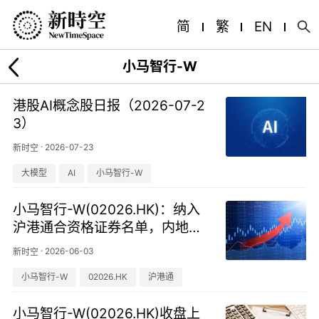
简
繁
EN
小马智行-W
港股AI概念股日报（2026-07-2
3）
·
2026-07-23
新时空
大模型
AI
小马智行-W
小马智行-W(02026.HK)：纳入
沪港通合资格证券名单，内地投
资者可直接交易
·
2026-06-03
新时空
小马智行-W
02026.HK
沪港通
小马智行-W(02026.HK)收盘上