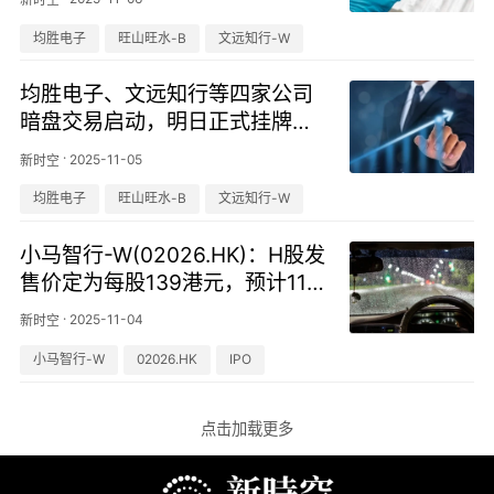
均胜电子
旺山旺水-B
文远知行-W
均胜电子、文远知行等四家公司
暗盘交易启动，明日正式挂牌港
交所
·
2025-11-05
新时空
均胜电子
旺山旺水-B
文远知行-W
小马智行-W(02026.HK)：H股发
售价定为每股139港元，预计11
月6日登陆港交所
·
2025-11-04
新时空
小马智行-W
02026.HK
IPO
点击加载更多