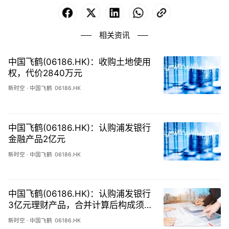
Facebook
X
LinkedIn
WhatsApp
Copy
Link
相关资讯
中国飞鹤(06186.HK)：收购土地使用
权，代价2840万元
新时空
·
中国飞鹤
06186.HK
中国飞鹤(06186.HK)：认购浦发银行
金融产品2亿元
新时空
·
中国飞鹤
06186.HK
中国飞鹤(06186.HK)：认购浦发银行
3亿元理财产品，合并计算后构成须予
披露交易
新时空
·
中国飞鹤
06186.HK