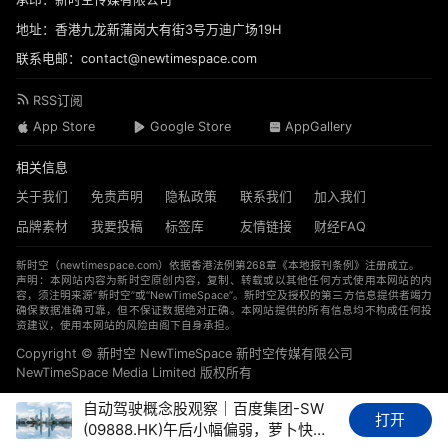
地址：香港九龙新蒲岗大有街3号万迪广场19H
联系电邮：contact@newtimespace.com
RSS订阅
App Store
Google Store
AppGallery
相关信息
关于我们
免责声明
隐私政策
联系我们
加入我们
品牌素材
我要投稿
标签库
友情链接
财经FAQ
新时空（
newtimespace.com
）依据香港法例第268章《本地报刊条例》注册成立。
声明：本网站内容为新时空原创内容，复制、转载或以其他任何方式使用本网站的内
容，须注明来源“新时空”或“NewTimeSpace”。新时空及授权的第三方信息提供者竭力
确保数据准确可靠，但不保证数据绝对正确。本网站提供的所有信息均不构成任何投
资建议，使用本网站的风险由阁下自身承担。
Copyright © 新时空 ‌NewTimeSpace 新时空传媒有限公司
NewTimeSpace Media Limited 版权所有
自动驾驶概念股观察｜百度集团-SW
打开
(09888.HK)午后小幅偏弱，萝卜快跑