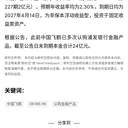
227期2亿元），预期年收益率均为2.30%，到期日均为
2027年4月14日，为非保本浮动收益型，投资于固定收
益类资产。
根据公告，此前中国飞鹤已多次认购浦发银行金融产
品，截至公告日未到期本金合计24亿元。
新时空声明：
本内容为新时空原创内容，复制、转载或以其他任何方式使用本内容，
须注明来源“新时空”或“
NewTimeSpace
”。新时空及授权的第三方信息提供者竭力确保
数据准确可靠，但不保证数据绝对正确。本內容仅供参考，不构成任何投资建议，交
易风险自担。
关键词：
中国飞鹤
06186.HK
认购金融产品
分享到