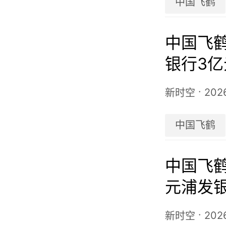
中国飞鹤
中国飞鹤
银行3
后构成
·
202
新时空
中国飞鹤
中国飞鹤(
元浦发
益2.5%
·
202
新时空