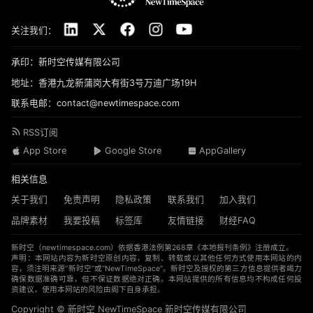
关注我们：
承印：新时空传媒有限公司
地址：香港九龙新蒲岗大有街3号万迪广场19H
联系电邮：contact@newtimespace.com
RSS订阅
App Store
Google Store
AppGallery
相关信息
关于我们
免责声明
隐私政策
联系我们
加入我们
品牌素材
我要投稿
标签库
友情链接
财经FAQ
新时空（
newtimespace.com
）依据香港法例第268章《本地报刊条例》注册成立。
声明：本网站内容为新时空原创内容，复制、转载或以其他任何方式使用本网站的内
容，须注明来源“新时空”或“NewTimeSpace”。新时空及授权的第三方信息提供者竭力
确保数据准确可靠，但不保证数据绝对正确。本网站提供的所有信息均不构成任何投
资建议，使用本网站的风险由阁下自身承担。
Copyright © 新时空 ‌NewTimeSpace 新时空传媒有限公司