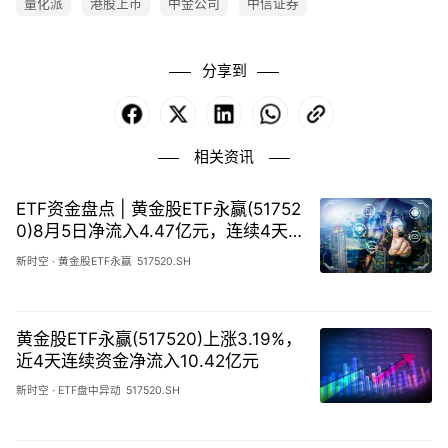
量化派
港股上市
中金公司
中信证券
分享到
Facebook
X
LinkedIn
WhatsApp
Copy
Link
相关资讯
ETF资金盘点 | 黄金股ETF永赢(51752
0)8月5日净流入4.47亿元，连续4天
合计吸金10.51亿元
新时空
·
黄金股ETF永赢
517520.SH
黄金股ETF永赢(517520)上涨3.19%，
近4天连续资金净流入10.42亿元
新时空
·
ETF盘中异动
517520.SH