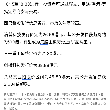
16:15至18:30进行。投资者可通过辉立、
富途
(香港)等
指定券商参与交易。
四只新股发行信息各异，市场关注度较高。
滴普科技发行价定为26.66港元，其公开发售获超购约
7,590倍，有望成为
港股
主板历史上的"超购王"。
三一重工最终定价为21.30港元。
剑桥科技发行价为68.88港元。
八马茶业
招股
价区间为45-50港元，其公开发售亦获
2,684倍超购。
新时空
声明：
本内容为新时空原创内容，复制、转载或以其他任何方式使用本内容，
须注明来源“新时空”或“
NewTimeSpace
”。新时空及授权的第三方信息提供者竭力确保
数据准确可靠，但不保证数据绝对正确。本內容仅供参考，不构成任何投资建议，交
易风险自担。