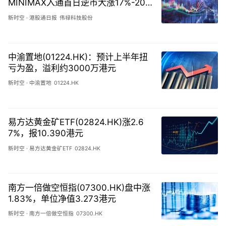
MINIMAX入通首日逆市大涨17%-202
60806
新时空
·
港股通日报
伟禄科技股份
中渝置地(01224.HK)：预计上半年扭
亏为盈，溢利约3000万港元
新时空
·
中渝置地
01224.HK
易方达黄金矿ETF(02824.HK)涨2.6
7%，报10.390港元
新时空
·
易方达黄金矿ETF
02824.HK
南方一倍做空恒指(07300.HK)盘中涨
1.83%，单位净值3.273港元
新时空
·
南方一倍做空恒指
07300.HK